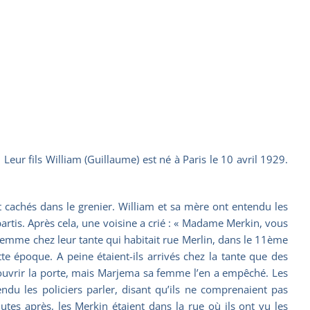
eur fils William (Guillaume) est né à Paris le 10 avril 1929.
ient cachés dans le grenier. William et sa mère ont entendu les
partis. Après cela, une voisine a crié : « Madame Merkin, vous
e femme chez leur tante qui habitait rue Merlin, dans le 11ème
e époque. A peine étaient-ils arrivés chez la tante que des
it ouvrir la porte, mais Marjema sa femme l’en a empêché. Les
endu les policiers parler, disant qu’ils ne comprenaient pas
nutes après, les Merkin étaient dans la rue où ils ont vu les