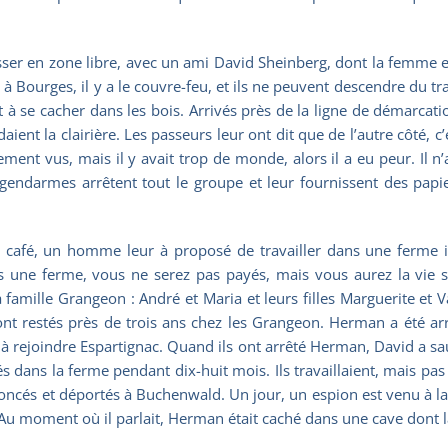
er en zone libre, avec un ami David Sheinberg, dont la femme et le 
 à Bourges, il y a le couvre-feu, et ils ne peuvent descendre du t
nt à se cacher dans les bois. Arrivés près de la ligne de démarcat
nt la clairière. Les passeurs leur ont dit que de l’autre côté, c’éta
ement vus, mais il y avait trop de monde, alors il a eu peur. Il n’
es gendarmes arrêtent tout le groupe et leur fournissent des pap
un café, un homme leur à proposé de travailler dans une ferme i
ans une ferme, vous ne serez pas payés, mais vous aurez la vie s
famille Grangeon : André et Maria et leurs filles Marguerite et 
sont restés près de trois ans chez les Grangeon. Herman a été ar
s à rejoindre Espartignac. Quand ils ont arrêté Herman, David a s
 dans la ferme pendant dix-huit mois. Ils travaillaient, mais pas à
oncés et déportés à Buchenwald. Un jour, un espion est venu à la 
. Au moment où il parlait, Herman était caché dans une cave dont l