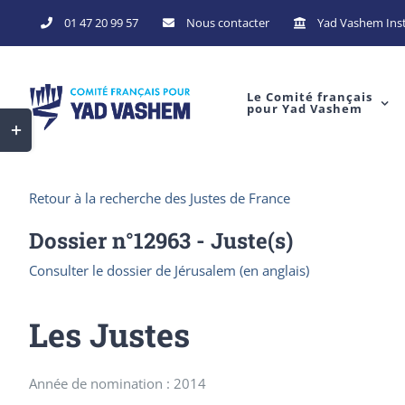
Skip
01 47 20 99 57
Nous contacter
Yad Vashem Inst
to
content
Le Comité français
pour Yad Vashem
Toggle
Sliding
Bar
Retour à la recherche des Justes de France
Area
Dossier n°
12963
- Juste(s)
Consulter le dossier de Jérusalem (en anglais)
Les Justes
Année de nomination : 2014