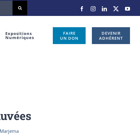
Facebook
Instagram
LinkedIn
X
You
FAIRE
DEVENIR
Expositions
Numériques
UN DON
ADHÉRENT
auvées
 Marjema