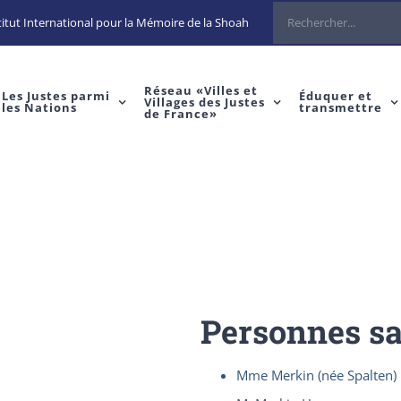
Rechercher
itut International pour la Mémoire de la Shoah
Réseau «Villes et
Les Justes parmi
Éduquer et
Villages des Justes
les Nations
transmettre
de France»
Personnes s
Mme Merkin (née Spalten)