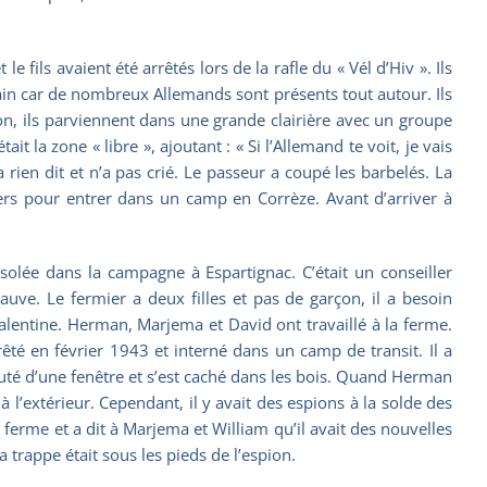
fils avaient été arrêtés lors de la rafle du « Vél d’Hiv ». Ils
rain car de nombreux Allemands sont présents tout autour. Ils
ion, ils parviennent dans une grande clairière avec un groupe
it la zone « libre », ajoutant : « Si l’Allemand te voit, je vais
a rien dit et n’a pas crié. Le passeur a coupé les barbelés. La
iers pour entrer dans un camp en Corrèze. Avant d’arriver à
solée dans la campagne à Espartignac. C’était un conseiller
auve. Le fermier a deux filles et pas de garçon, il a besoin
Valentine. Herman, Marjema et David ont travaillé à la ferme.
rêté en février 1943 et interné dans un camp de transit. Il a
auté d’une fenêtre et s’est caché dans les bois. Quand Herman
 l’extérieur. Cependant, il y avait des espions à la solde des
ferme et a dit à Marjema et William qu’il avait des nouvelles
a trappe était sous les pieds de l’espion.