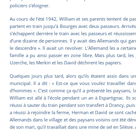
policiers s’éloigner.
Au cours de l’été 1942, William et ses parents tentent de pass
partent en train jusqu’à Bourges avec deux passeurs. Arrivés
s’échappent derrière le train avec les passeurs et réussisse
d’une dizaine de personnes. Il y avait des Allemands qui gardaie
le descendre ». Il avait un revolver. L’Allemand les a certain
famille a pu ainsi passer en zone libre. Mais plus tard, l
Uzerche, les Merkin et les David déchirent les papiers.
Quelques jours plus tard, alors qu’ils étaient assis dans 
municipal. Il a dit : « Est-ce que vous voulez travailler d
d’hommes ». C’est comme ça qu’il a présenté les paysans, la 
William est allé à l’école pendant un an à Espartignac. Ils 
réussi à sauter du train pendant son transfert à Drancy, pui
a réussi à rejoindre la ferme, Herman et David se sont cachés
Allemands dans le village et des paysans voisins ont été dén
de son mari, qu’il travaillait dans une mine de sel en Silésie