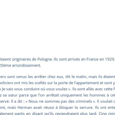
ent originaires de Pologne. Ils sont arrivés en France en 1929. L
e 20ème arrondissement.
iciers sont venus les arrêter chez eux, tôt le matin, mais ils éta
oliciers ont mis les scellés sur la porte de l’appartement et sont 
 « Je vais vous conduire où vous voulez ». Ils sont allés avec cett
z sa sœur parce que l’on arrêtait uniquement les hommes à cett
nervé. Il a dit : « Nous ne sommes pas des criminels ». Il voula
ient, mais Herman avait réussi à bloquer la serrure. Ils ont ent
alement partis en disant qu’ils reviendraient plus tard. Cinq mi