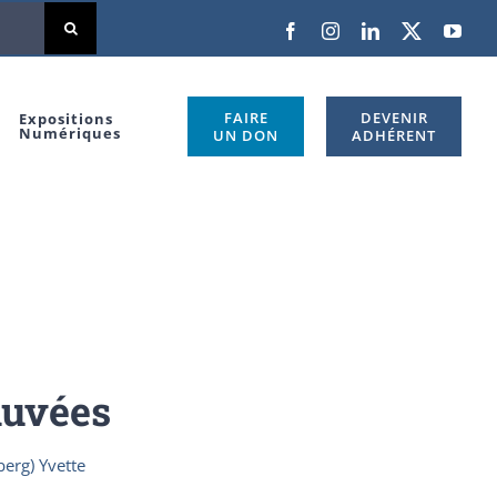
Facebook
Instagram
LinkedIn
X
You
FAIRE
DEVENIR
Expositions
Numériques
UN DON
ADHÉRENT
auvées
erg) Yvette