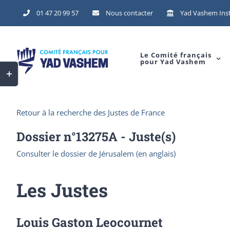
Skip
01 47 20 99 57
Nous contacter
Yad Vashem Inst
to
content
Le Comité français
pour Yad Vashem
Toggle
Sliding
Bar
Retour à la recherche des Justes de France
Area
Dossier n°
13275A
- Juste(s)
Consulter le dossier de Jérusalem (en anglais)
Les Justes
Louis Gaston Leocournet