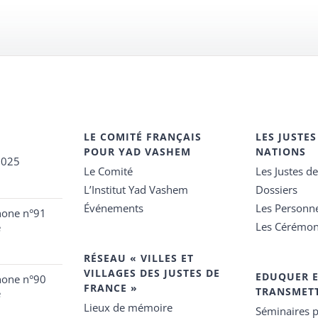
LE COMITÉ FRANÇAIS
LES JUSTES
POUR YAD VASHEM
NATIONS
2025
Le Comité
Les Justes d
L’Institut Yad Vashem
Dossiers
Événements
Les Personn
hone n°91
Les Cérémon
e
RÉSEAU « VILLES ET
VILLAGES DES JUSTES DE
EDUQUER 
hone n°90
FRANCE »
TRANSMET
e
Lieux de mémoire
Séminaires p