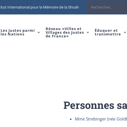
Rechercher
itut International pour la Mémoire de la Shoah
Réseau «Villes et
Les Justes parmi
Éduquer et
Villages des Justes
les Nations
transmettre
de France»
Personnes s
Mme Strebinger (née Goldb