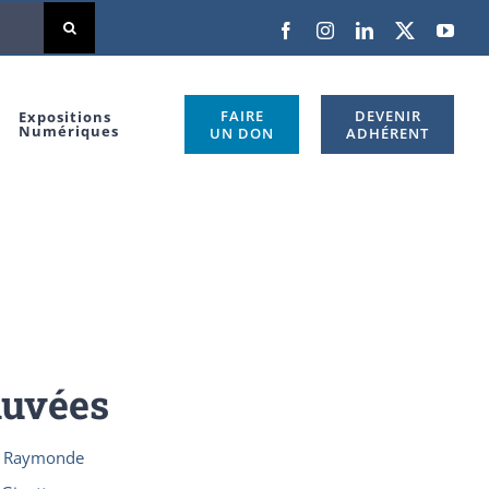
Facebook
Instagram
LinkedIn
X
You
FAIRE
DEVENIR
Expositions
Numériques
UN DON
ADHÉRENT
auvées
n) Raymonde