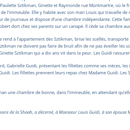
aulette Sztikman, Ginette et Raymonde rue Montmartre, où le frè
 de l’immeuble. Elle y habite avec son mari Louis qui travaille de 
eur de journaux et dispose d’une chambre indépendante. Cette fa
Robert dort chez ses parents sur un canapé. Il cède sa chambre au
e rend à l’appartement des Sztikman, brise les scellés, transpor
ztikman ne doivent pas faire de bruit afin de ne pas éveiller les
Ginette Sztikman qui a dix ans vit dans la peur. Les Guidi rassuren
rd, Gabrielle Guidi, présentant les fillettes comme ses nièces, les 
e Guidi. Les fillettes prennent leurs repas chez Madame Guidi. Le
n une chambre de bonne, dans l’immeuble, en attendant qu’elle 
ire de la Shoah, a décerné, à Monsieur Louis Guidi, à son épouse Mad