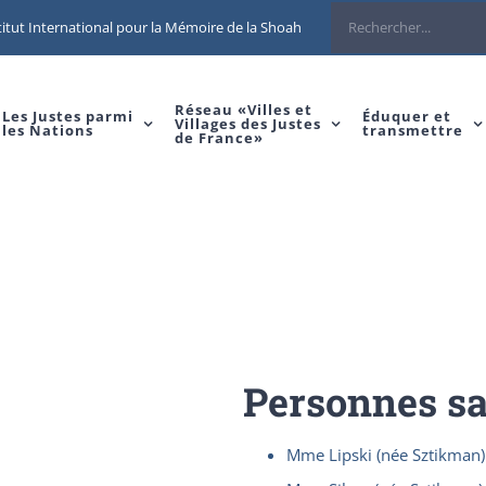
Rechercher
itut International pour la Mémoire de la Shoah
Réseau «Villes et
Les Justes parmi
Éduquer et
Villages des Justes
les Nations
transmettre
de France»
Personnes s
Mme Lipski (née Sztikma