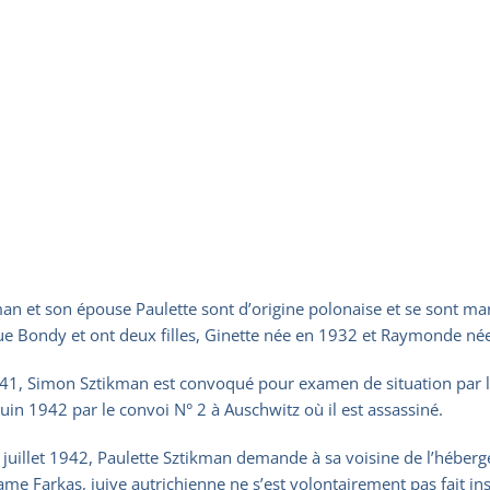
n et son épouse Paulette sont d’origine polonaise et se sont mar
rue Bondy et ont deux filles, Ginette née en 1932 et Raymonde né
1, Simon Sztikman est convoqué pour examen de situation par le «
juin 1942 par le convoi N° 2 à Auschwitz où il est assassiné.
 juillet 1942, Paulette Sztikman demande à sa voisine de l’héberger
me Farkas, juive autrichienne ne s’est volontairement pas fait in