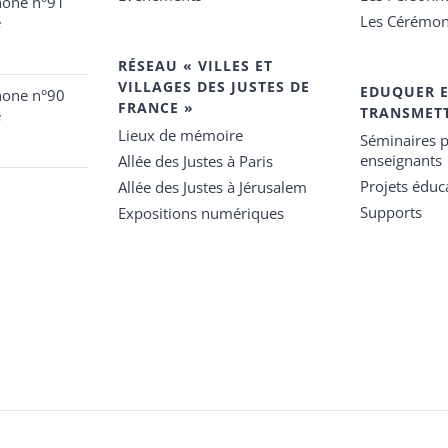
hone n°91
Les Cérémon
e
RÉSEAU « VILLES ET
VILLAGES DES JUSTES DE
EDUQUER 
hone n°90
FRANCE »
TRANSMET
e
Lieux de mémoire
Séminaires p
enseignants
Allée des Justes à Paris
Projets éduca
Allée des Justes à Jérusalem
Supports
Expositions numériques