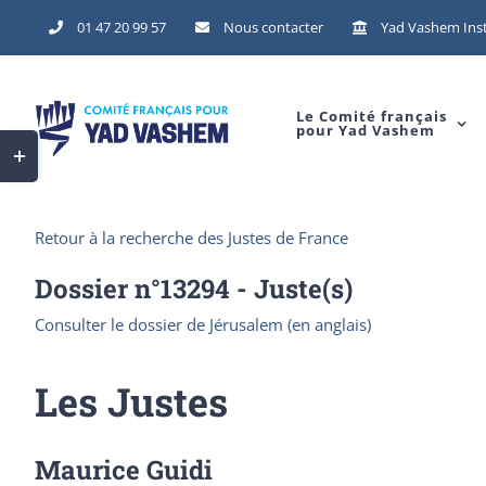
Skip
01 47 20 99 57
Nous contacter
Yad Vashem Inst
to
content
Le Comité français
pour Yad Vashem
Toggle
Sliding
Bar
Retour à la recherche des Justes de France
Area
Dossier n°
13294
- Juste(s)
Consulter le dossier de Jérusalem (en anglais)
Les Justes
Maurice Guidi