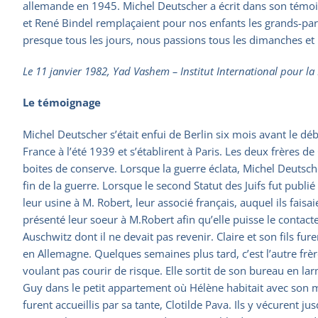
allemande en 1945. Michel Deutscher a écrit dans son témoign
et René Bindel remplaçaient pour nos enfants les grands-par
presque tous les jours, nous passions tous les dimanches et 
Le 11 janvier 1982, Yad Vashem – Institut International pour la 
Le témoignage
Michel Deutscher s’était enfui de Berlin six mois avant le déb
France à l’été 1939 et s’établirent à Paris. Les deux frères de
boites de conserve. Lorsque la guerre éclata, Michel Deutsche
fin de la guerre. Lorsque le second Statut des Juifs fut publi
leur usine à M. Robert, leur associé français, auquel ils faisa
présenté leur soeur à M.Robert afin qu’elle puisse le contact
Auschwitz dont il ne devait pas revenir. Claire et son fils fur
en Allemagne. Quelques semaines plus tard, c’est l’autre frère
voulant pas courir de risque. Elle sortit de son bureau en larm
Guy dans le petit appartement où Hélène habitait avec son ma
furent accueillis par sa tante, Clotilde Pava. Ils y vécurent 