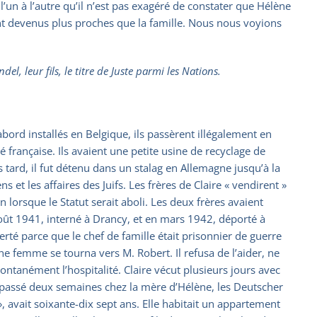
un à l’autre qu’il n’est pas exagéré de constater que Hélène
nt devenus plus proches que la famille. Nous nous voyions
l, leur fils, le titre de Juste parmi les Nations.
abord installés en Belgique, ils passèrent illégalement en
é française. Ils avaient une petite usine de recyclage de
 tard, il fut détenu dans un stalag en Allemagne jusqu’à la
 et les affaires des Juifs. Les frères de Claire « vendirent »
en lorsque le Statut serait aboli. Les deux frères avaient
 août 1941, interné à Drancy, et en mars 1942, déporté à
berté parce que le chef de famille était prisonnier de guerre
une femme se tourna vers M. Robert. Il refusa de l’aider, ne
spontanément l’hospitalité. Claire vécut plusieurs jours avec
r passé deux semaines chez la mère d’Hélène, les Deutscher
», avait soixante-dix sept ans. Elle habitait un appartement