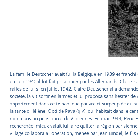
La famille Deutscher avait fui la Belgique en 1939 et franchi
en juin 1940 il fut fait prisonnier par les Allemands. Clair
rafles de Juifs, en juillet 1942, Claire Deutscher alla demander
société, la vit sortir en larmes et lui proposa sans hésiter de
appartement dans cette banlieue pauvre et surpeuplée du sud d
la tante d’Hélène, Clotilde Pava (q.v), qui habitait dans le 
nom dans un pensionnat de Vincennes. En mai 1944, René Bindel
recherchée, mieux valait lui faire quitter la région parisienne
village collabora à l’opération, menée par Jean Bindel, le fil