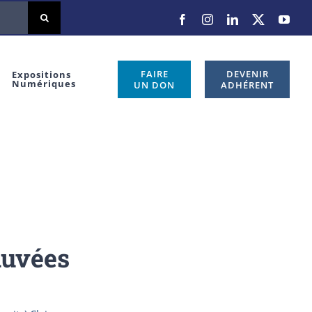
Facebook
Instagram
LinkedIn
X
You
FAIRE
DEVENIR
Expositions
Numériques
UN DON
ADHÉRENT
auvées