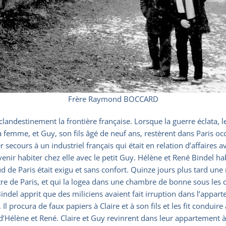
Frère Raymond BOCCARD
 clandestinement la frontière française. Lorsque la guerre éclata, 
e, sa femme, et Guy, son fils âgé de neuf ans, restèrent dans Par
 secours à un industriel français qui était en relation d’affaires av
 venir habiter chez elle avec le petit Guy. Hélène et René Bindel hab
e Paris était exigu et sans confort. Quinze jours plus tard une me
centre de Paris, et qui la logea dans une chambre de bonne sous le
 apprit que des miliciens avaient fait irruption dans l’apparteme
. Il procura de faux papiers à Claire et à son fils et les fit condui
s d’Hélène et René. Claire et Guy revinrent dans leur appartement à 