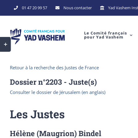
Skip
01 47 20 99 57
Nous contacter
Yad Vashem Inst
to
content
Le Comité français
pour Yad Vashem
Toggle
Sliding
Bar
Retour à la recherche des Justes de France
Area
Dossier n°
2203
- Juste(s)
Consulter le dossier de Jérusalem (en anglais)
Les Justes
Hélène (Maugrion) Bindel