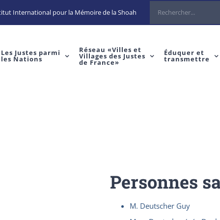
Rechercher
itut International pour la Mémoire de la Shoah
Réseau «Villes et
Les Justes parmi
Éduquer et
Villages des Justes
les Nations
transmettre
de France»
Personnes s
M. Deutscher Guy