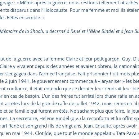
age : « Même après la guerre, nous restions tellement attachés l’
ents disparus dans l’Holocauste. Pour ma femme et moi ils étaie
les Fêtes ensemble. »
Mémoire de la Shoah, a décerné à René et Hélène Bindel et à Jean Binde
ut de la guerre avec sa femme Claire et leur petit garçon, Guy. D’
 Claire y vivaient depuis des années et avaient obtenu la nationalit
r s’engagea dans l’armée française. Fait prisonnier huit mois plus
é le 2 juin 1941, le gouvernement commença à « aryaniser » les biens
ient confiance; il était entendu que ce dernier leur rendrait leur bi
er en cas de besoin. L’un des frères fut arrêté lors d’une rafle en
ent arrêtés lors de la grande rafle de juillet 1942, mais remis en li
 et sa famille qui furent arrêtés. Ne sachant plus que faire, la je
es. La secrétaire, Hélène Bindel (q.v.) la réconforta et lui offrit 
ri René et son grand fils de vingt ans, Jean. Ensuite, après avoi
jusqu’en mai 1944. Clotilde, que tout le monde appelait « Tata Pava 