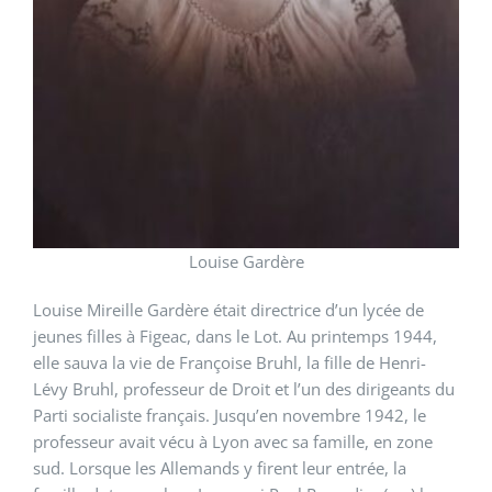
Louise Gardère
Louise Mireille Gardère était directrice d’un lycée de
jeunes filles à Figeac, dans le Lot. Au printemps 1944,
elle sauva la vie de Françoise Bruhl, la fille de Henri-
Lévy Bruhl, professeur de Droit et l’un des dirigeants du
Parti socialiste français. Jusqu’en novembre 1942, le
professeur avait vécu à Lyon avec sa famille, en zone
sud. Lorsque les Allemands y firent leur entrée, la