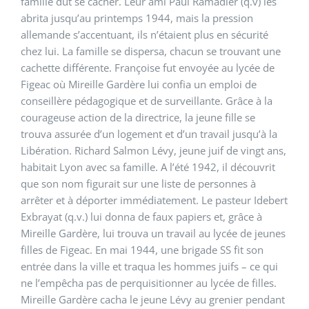
famille dut se cacher. Leur ami Paul Ramadier (q.v) les
abrita jusqu’au printemps 1944, mais la pression
allemande s’accentuant, ils n’étaient plus en sécurité
chez lui. La famille se dispersa, chacun se trouvant une
cachette différente. Françoise fut envoyée au lycée de
Figeac où Mireille Gardère lui confia un emploi de
conseillère pédagogique et de surveillante. Grâce à la
courageuse action de la directrice, la jeune fille se
trouva assurée d’un logement et d’un travail jusqu’à la
Libération. Richard Salmon Lévy, jeune juif de vingt ans,
habitait Lyon avec sa famille. A l’été 1942, il découvrit
que son nom figurait sur une liste de personnes à
arrêter et à déporter immédiatement. Le pasteur Idebert
Exbrayat (q.v.) lui donna de faux papiers et, grâce à
Mireille Gardère, lui trouva un travail au lycée de jeunes
filles de Figeac. En mai 1944, une brigade SS fit son
entrée dans la ville et traqua les hommes juifs – ce qui
ne l’empêcha pas de perquisitionner au lycée de filles.
Mireille Gardère cacha le jeune Lévy au grenier pendant