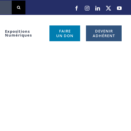
Facebook
Instagram
LinkedIn
X
You
FAIRE
DEVENIR
Expositions
Numériques
UN DON
ADHÉRENT