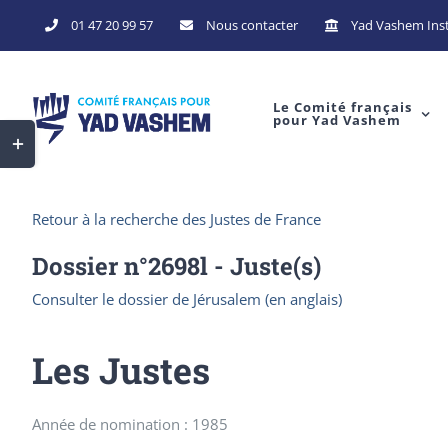
Skip
01 47 20 99 57
Nous contacter
Yad Vashem Inst
to
content
Le Comité français
pour Yad Vashem
Toggle
Sliding
Bar
Retour à la recherche des Justes de France
Area
Dossier n°
2698l
- Juste(s)
Consulter le dossier de Jérusalem (en anglais)
Les Justes
Année de nomination : 1985