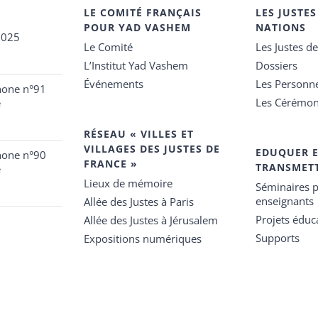
LE COMITÉ FRANÇAIS
LES JUSTES
POUR YAD VASHEM
NATIONS
2025
Le Comité
Les Justes d
L’Institut Yad Vashem
Dossiers
Événements
Les Personn
hone n°91
Les Cérémon
e
RÉSEAU « VILLES ET
VILLAGES DES JUSTES DE
EDUQUER 
hone n°90
FRANCE »
TRANSMET
e
Lieux de mémoire
Séminaires p
enseignants
Allée des Justes à Paris
Projets éduca
Allée des Justes à Jérusalem
Supports
Expositions numériques