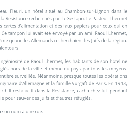
ôteau Fleuri, un hôtel situé au Chambon-sur-Lignon dans le
 la Resistance recherchés par la Gestapo. Le Pasteur Lhermet
des cartes d’alimentation et des faux papiers pour ceux qui en
. Ce tampon lui avait été envoyé par un ami. Raoul Lhermet,
e quand les Allemands recherchaient les Juifs de la région.
alentours.
l’ingéniosité de Raoul Lhermet, les habitants de son hôtel ne
fugiés hors de la ville et même du pays par tous les moyens.
a frontière surveillée. Néanmoins, presque toutes les opérations
iginaire d’Allemagne et la famille Vurgaft de Paris. En 1943,
 Il resta actif dans la Résistance, cacha chez lui pendant
ie pour sauver des Juifs et d’autres réfugiés.
na son nom à une rue.