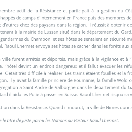
embre actif de la Résistance et participait à la gestion du C
s échappés de camps d’internement en France puis des membres de
it d’autres chez des paysans dans la région. Il réussit à obtenir 
tenant à la mairie de Lussan situé dans le département du Gard
 gendarmes du Chambon, et ses hôtes se sentaient en sécurité mêm
l, Raoul Lhermet envoya ses hôtes se cacher dans les forêts aux 
ville furent arrêtés et déportés, mais grâce à la vigilance et à 
, l’hôtel devint un endroit dangereux et il fallut évacuer les ré
 C’était très difficile à réaliser. Les trains étaient fouillés et l
n, il y avait la famille princière de Roumanie, la famille Wold or
égation à Saint André-de-Valborgne dans le département du Gard.
tard il aida les Polie à passer en Suisse. Raoul Lhermet risqua sa v
 action dans la Résistance. Quand il mourut, la ville de Nîmes don
é le titre de Juste parmi les Nations au Pasteur Raoul Lhermet.