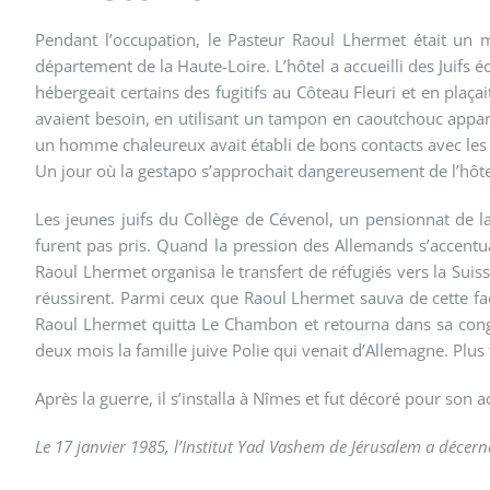
Pendant l’occupation, le Pasteur Raoul Lhermet était un m
département de la Haute-Loire. L’hôtel a accueilli des Juif
hébergeait certains des fugitifs au Côteau Fleuri et en plaça
avaient besoin, en utilisant un tampon en caoutchouc appar
un homme chaleureux avait établi de bons contacts avec les
Un jour où la gestapo s’approchait dangereusement de l’hôte
Les jeunes juifs du Collège de Cévenol, un pensionnat de la 
furent pas pris. Quand la pression des Allemands s’accentua
Raoul Lhermet organisa le transfert de réfugiés vers la Suisse.
réussirent. Parmi ceux que Raoul Lhermet sauva de cette faço
Raoul Lhermet quitta Le Chambon et retourna dans sa congr
deux mois la famille juive Polie qui venait d’Allemagne. Plus 
Après la guerre, il s’installa à Nîmes et fut décoré pour son
Le 17 janvier 1985, l’Institut Yad Vashem de Jérusalem a décern