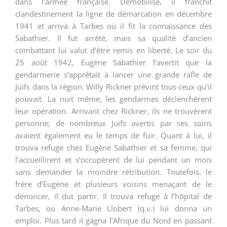
dans l’armée française. Démobilisé, il franchit
clandestinement la ligne de démarcation en décembre
1941 et arriva à Tarbes où il fit la connaissance des
Sabathier. Il fut arrêté, mais sa qualité d’ancien
combattant lui valut d’être remis en liberté. Le soir du
25 août 1942, Eugène Sabathier l’avertit que la
gendarmerie s’apprêtait à lancer une grande rafle de
Juifs dans la région. Willy Rickner prévint tous ceux qu’il
pouvait. La nuit même, les gendarmes déclenchèrent
leur opération. Arrivant chez Rickner, ils ne trouvèrent
personne; de nombreux Juifs avertis par ses soins
avaient également eu le temps de fuir. Quant à lui, il
trouva refuge chez Eugène Sabathier et sa femme, qui
l’accueillirent et s’occupèrent de lui pendant un mois
sans demander la moindre rétribution. Toutefois. le
frère d’Eugène et plusieurs voisins menaçant de le
dénoncer, il dut partir. Il trouva refuge à l’hôpital de
Tarbes, où Anne-Marie Llobert (q.v.) lui donna un
emploi. Plus tard il gagna l’Afrique du Nord en passant