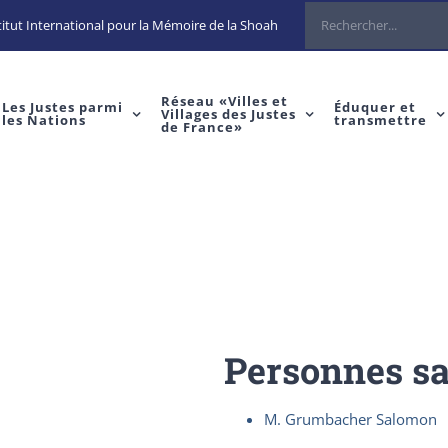
Rechercher
itut International pour la Mémoire de la Shoah
Réseau «Villes et
Les Justes parmi
Éduquer et
Villages des Justes
les Nations
transmettre
de France»
Personnes s
M. Grumbacher Salomon