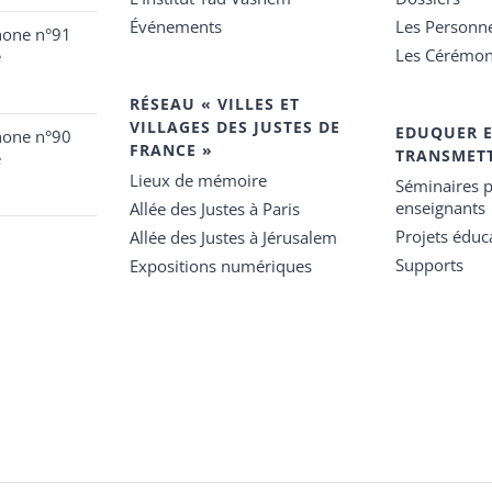
Événements
Les Personn
hone n°91
Les Cérémon
e
RÉSEAU « VILLES ET
VILLAGES DES JUSTES DE
EDUQUER 
hone n°90
FRANCE »
TRANSMET
e
Lieux de mémoire
Séminaires p
enseignants
Allée des Justes à Paris
Projets éduca
Allée des Justes à Jérusalem
Supports
Expositions numériques