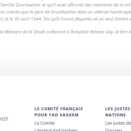
e la famille Grumbacher et qu’il avait affronté des membres de la
sans crainte que le père de Grumbacher était un vétéran handicap
 et le 30 avril 1944. Dix Juifs furent déportés et un seul d’entre 
la Mémoire de la Shoah a décerné à Théophile Antoine Gay, le titre d
LE COMITÉ FRANÇAIS
LES JUSTES
POUR YAD VASHEM
NATIONS
2025
Le Comité
Les Justes d
L’Institut Yad Vashem
Dossiers