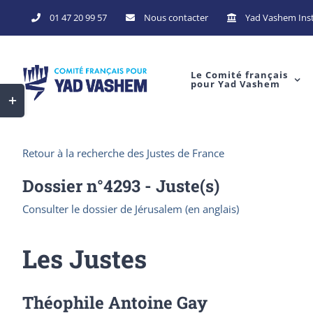
Skip
01 47 20 99 57
Nous contacter
Yad Vashem Inst
to
content
Le Comité français
pour Yad Vashem
Toggle
Sliding
Bar
Retour à la recherche des Justes de France
Area
Dossier n°
4293
- Juste(s)
Consulter le dossier de Jérusalem (en anglais)
Les Justes
Théophile Antoine Gay