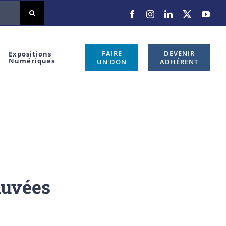
Facebook
Instagram
LinkedIn
X
You
FAIRE
DEVENIR
Expositions
Numériques
UN DON
ADHÉRENT
auvées