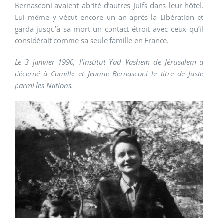
Bernasconi avaient abrité d’autres Juifs dans leur hôtel.
Lui même y vécut encore un an après la Libération et
garda jusqu’à sa mort un contact étroit avec ceux qu’il
considérait comme sa seule famille en France.
Le 3 janvier 1990, l’institut Yad Vashem de Jérusalem a
décerné à Camille et Jeanne Bernasconi le titre de Juste
parmi les Nations.