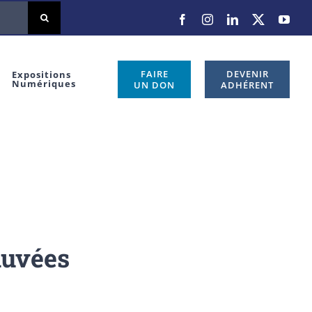
Facebook
Instagram
LinkedIn
X
You
FAIRE
DEVENIR
Expositions
Numériques
UN DON
ADHÉRENT
auvées