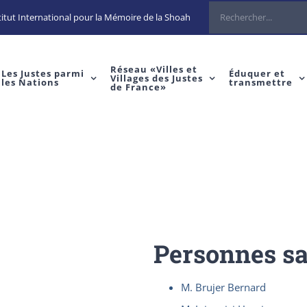
Rechercher
itut International pour la Mémoire de la Shoah
Réseau «Villes et
Les Justes parmi
Éduquer et
Villages des Justes
les Nations
transmettre
de France»
Personnes s
M. Brujer Bernard