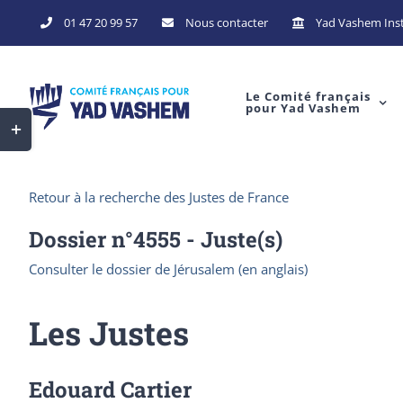
Skip
01 47 20 99 57
Nous contacter
Yad Vashem Inst
to
content
Le Comité français
pour Yad Vashem
Toggle
Sliding
Bar
Retour à la recherche des Justes de France
Area
Dossier n°
4555
- Juste(s)
Consulter le dossier de Jérusalem (en anglais)
Les Justes
Edouard Cartier