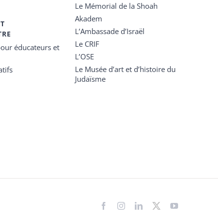
Le Mémorial de la Shoah
Akadem
ET
L’Ambassade d’Israël
TRE
Le CRIF
our éducateurs et
L’OSE
Le Musée d’art et d’histoire du
tifs
Judaïsme
Facebook
Instagram
LinkedIn
X
YouTube