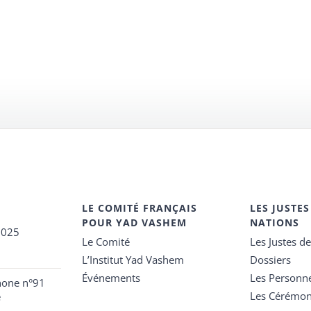
LE COMITÉ FRANÇAIS
LES JUSTES
POUR YAD VASHEM
NATIONS
2025
Le Comité
Les Justes d
L’Institut Yad Vashem
Dossiers
Événements
Les Personn
hone n°91
Les Cérémon
e