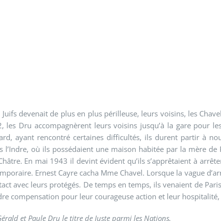
uifs devenait de plus en plus périlleuse, leurs voisins, les Chavel
, les Dru accompagnèrent leurs voisins jusqu’à la gare pour les
rd, ayant rencontré certaines difficultés, ils durent partir à no
s l’Indre, où ils possédaient une maison habitée par la mère de P
e. En mai 1943 il devint évident qu’ils s’apprêtaient à arrêter 
 temporaire. Ernest Cayre cacha Mme Chavel. Lorsque la vague d’arre
ct avec leurs protégés. De temps en temps, ils venaient de Pari
re compensation pour leur courageuse action et leur hospitalité, q
rald et Paule Dru le titre de Juste parmi les Nations.