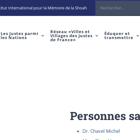
Rechercher
itut International pour la Mémoire de la Shoah
Réseau «Villes et
Les Justes parmi
Éduquer et
Villages des Justes
les Nations
transmettre
de France»
Personnes s
Dr. Chavel Michel