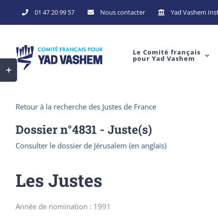
Skip
01 47 20 99 57
Nous contacter
Yad Vashem Inst
to
content
Le Comité français
pour Yad Vashem
Toggle
Sliding
Bar
Retour à la recherche des Justes de France
Area
Dossier n°
4831
- Juste(s)
Consulter le dossier de Jérusalem (en anglais)
Les Justes
Année de nomination : 1991