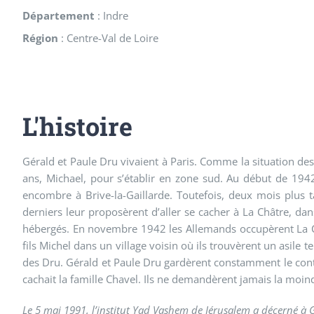
Département
:
Indre
Région
:
Centre-Val de Loire
L'histoire
Gérald et Paule Dru vivaient à Paris. Comme la situation des J
ans, Michael, pour s’établir en zone sud. Au début de 1942
encombre à Brive-la-Gaillarde. Toutefois, deux mois plus ta
derniers leur proposèrent d’aller se cacher à La Châtre, dan
hébergés. En novembre 1942 les Allemands occupèrent La Châtr
fils Michel dans un village voisin où ils trouvèrent un asile
des Dru. Gérald et Paule Dru gardèrent constamment le conta
cachait la famille Chavel. Ils ne demandèrent jamais la moind
Le 5 mai 1991, l’institut Yad Vashem de Jérusalem a décerné à Gé