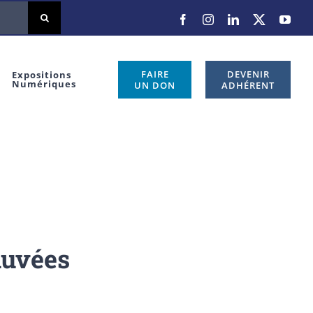
Facebook
Instagram
LinkedIn
X
You
FAIRE
DEVENIR
Expositions
Numériques
UN DON
ADHÉRENT
auvées