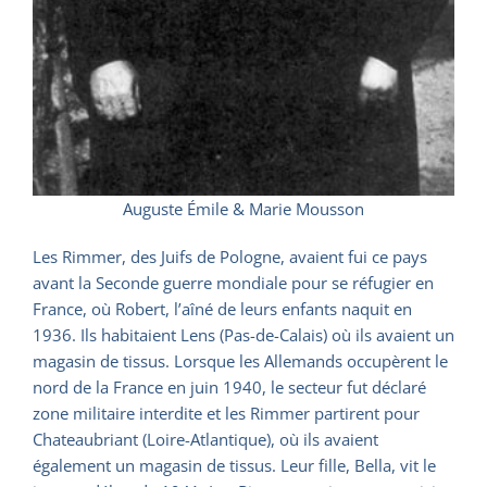
Auguste Émile & Marie Mousson
Les Rimmer, des Juifs de Pologne, avaient fui ce pays
avant la Seconde guerre mondiale pour se réfugier en
France, où Robert, l’aîné de leurs enfants naquit en
1936. Ils habitaient Lens (Pas-de-Calais) où ils avaient un
magasin de tissus. Lorsque les Allemands occupèrent le
nord de la France en juin 1940, le secteur fut déclaré
zone militaire interdite et les Rimmer partirent pour
Chateaubriant (Loire-Atlantique), où ils avaient
également un magasin de tissus. Leur fille, Bella, vit le