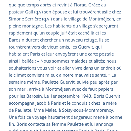
quelque temps après et revint à Florac. Grâce au
pasteur Gall (q.v) son épouse et lui trouvèrent asile chez
Simone Serrière (q.v.) dans le village de Montméjean, en
pleine montagne. Les habitants du village s’aperçurent
rapidement qu’un couple juif était caché là et les
Barosin durent chercher un nouveau refuge. Ils se
tournèrent vers de vieux amis, les Guervit, qui
habitaient Paris et leur envoyèrent une carte postale
ainsi libellée : « Nous sommes malades et alités; nous
souhaiterions vous voir et aller vivre dans un endroit où
le climat convient mieux à notre mauvaise santé. » La
semaine même, Paulette Guervit, suivie peu après par
son mari, arriva à Montméjean avec de faux papiers
pour les Barosin. Le 1er septembre 1943, Boris Guervit
accompagna Jacob à Paris et le conduisit chez la mère
de Paulette, Mme Malet, à Soisy-sous-Montmorency.
Une fois ce voyage hautement dangereux mené à bonne
fin, Boris contacta sa femme Paulette et lui annonça