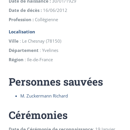
Date de naissance :
30/01/1929
Date de décès :
16/06/2012
Profession :
Collégienne
Localisation
Ville
:
Le Chesnay
(
78150
)
Département
:
Yvelines
Région
:
Ile-de-France
Personnes sauvées
M. Zuckermann Richard
Cérémonies
Date de Cérémonie de reconnaissance
:
19 Janvier