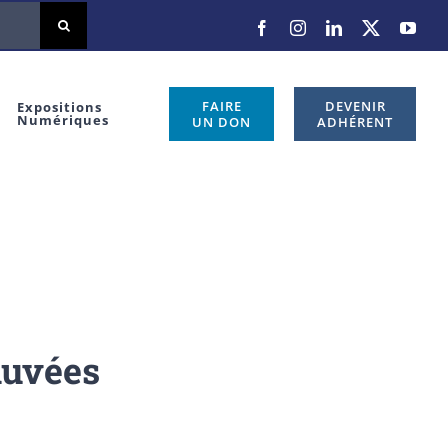
Facebook
Instagram
LinkedIn
X
You
FAIRE
DEVENIR
Expositions
Numériques
UN DON
ADHÉRENT
auvées