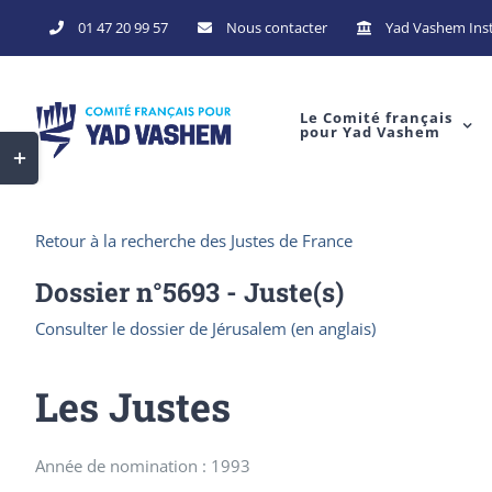
Skip
01 47 20 99 57
Nous contacter
Yad Vashem Inst
to
content
Le Comité français
pour Yad Vashem
Toggle
Sliding
Bar
Retour à la recherche des Justes de France
Area
Dossier n°
5693
- Juste(s)
Consulter le dossier de Jérusalem (en anglais)
Les Justes
Année de nomination : 1993