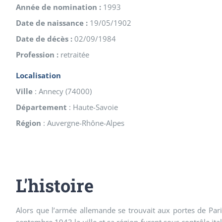
Année de nomination :
1993
Date de naissance :
19/05/1902
Date de décès :
02/09/1984
Profession :
retraitée
Localisation
Ville
:
Annecy
(
74000
)
Département
:
Haute-Savoie
Région
:
Auvergne-Rhône-Alpes
L'histoire
Alors que l’armée allemande se trouvait aux portes de Paris
septembre 1943 la ville et sa région furent sous contrôle it