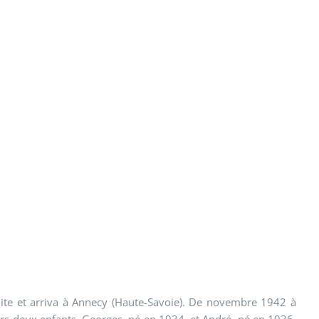
 fuite et arriva à Annecy (Haute-Savoie). De novembre 1942 à
eurs deux enfants, Georges, né en 1934, et André, né en 1936,