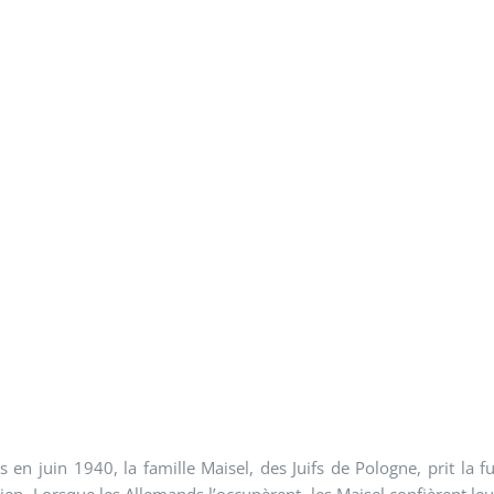
 en juin 1940, la famille Maisel, des Juifs de Pologne, prit la
alien. Lorsque les Allemands l’occupèrent, les Maisel confièrent l