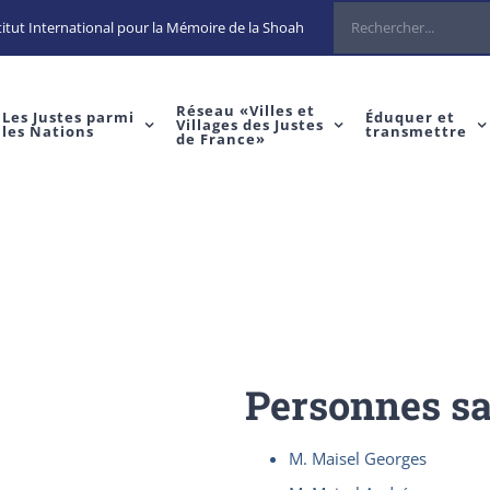
Rechercher
itut International pour la Mémoire de la Shoah
Réseau «Villes et
Les Justes parmi
Éduquer et
Villages des Justes
les Nations
transmettre
de France»
Personnes s
M. Maisel Georges