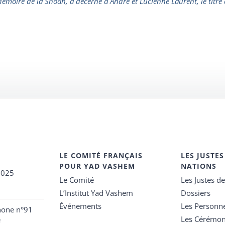
 Mémoire de la Shoah, a décerné à André et Lucienne Laurent, le titre
LE COMITÉ FRANÇAIS
LES JUSTES
POUR YAD VASHEM
NATIONS
2025
Le Comité
Les Justes d
L’Institut Yad Vashem
Dossiers
Événements
Les Personn
hone n°91
Les Cérémon
e