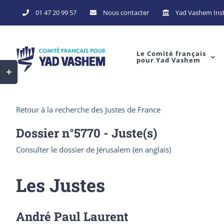
Skip
01 47 20 99 57
Nous contacter
Yad Vashem Inst
to
content
Le Comité français
pour Yad Vashem
Toggle
Sliding
Bar
Retour à la recherche des Justes de France
Area
Dossier n°
5770
- Juste(s)
Consulter le dossier de Jérusalem (en anglais)
Les Justes
André Paul Laurent