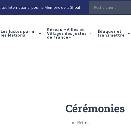
Rechercher
itut International pour la Mémoire de la Shoah
Réseau «Villes et
Les Justes parmi
Éduquer et
Villages des Justes
les Nations
transmettre
de France»
Cérémonies
Reims