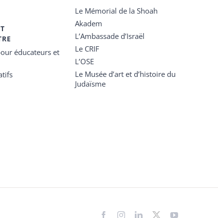
Le Mémorial de la Shoah
Akadem
ET
L’Ambassade d’Israël
TRE
Le CRIF
our éducateurs et
L’OSE
Le Musée d’art et d’histoire du
tifs
Judaïsme
Facebook
Instagram
LinkedIn
X
YouTube