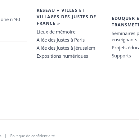
RÉSEAU « VILLES ET
VILLAGES DES JUSTES DE
EDUQUER 
hone n°90
FRANCE »
TRANSMET
e
Lieux de mémoire
Séminaires p
enseignants
Allée des Justes à Paris
Projets éduca
Allée des Justes à Jérusalem
Supports
Expositions numériques
s
|
Politique de confidentialté