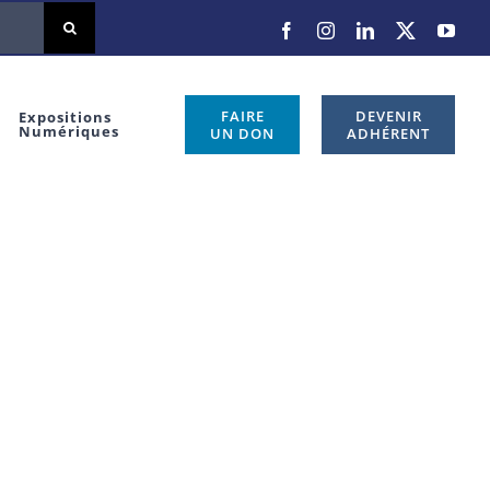
Facebook
Instagram
LinkedIn
X
You
FAIRE
DEVENIR
Expositions
Numériques
UN DON
ADHÉRENT