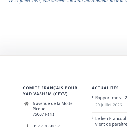
Le 21 juillet 1993, Yad Vashem – Institut International pour la
COMITÉ FRANÇAIS POUR
ACTUALITÉS
YAD VASHEM (CFYV)
Rapport moral 
6 avenue de la Motte-
29 juillet 2026
Picquet
75007 Paris
Le lien Francop
vient de paraîtr
01 47 20 99 57