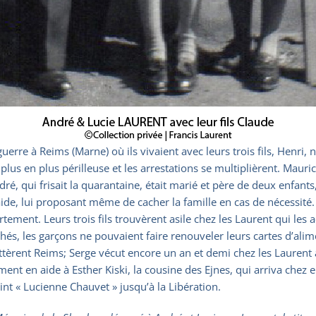
a guerre à Reims (Marne) où ils vivaient avec leurs trois fils, Henr
plus en plus périlleuse et les arrestations se multiplièrent. Mauri
 qui frisait la quarantaine, était marié et père de deux enfants, u
 aide, lui proposant même de cacher la famille en cas de nécessité
ppartement. Leurs trois fils trouvèrent asile chez les Laurent qui le
hés, les garçons ne pouvaient faire renouveler leurs cartes d’ali
èrent Reims; Serge vécut encore un an et demi chez les Laurent ava
ment en aide à Esther Kiski, la cousine des Ejnes, qui arriva chez e
evint « Lucienne Chauvet » jusqu’à la Libération.