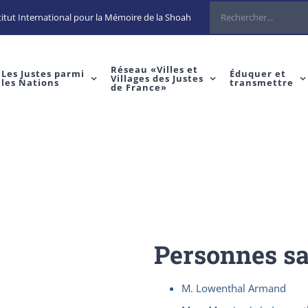
Rechercher
itut International pour la Mémoire de la Shoah
Réseau «Villes et
Les Justes parmi
Éduquer et
Villages des Justes
les Nations
transmettre
de France»
Personnes s
M. Lowenthal Armand