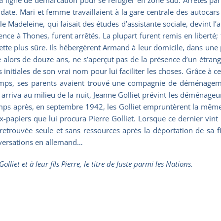
date. Mari et femme travaillaient à la gare centrale des autocars 
e Madeleine, qui faisait des études d’assistante sociale, devint l’
ence à Thones, furent arrêtés. La plupart furent remis en liberté; 
ette plus sûre. Ils hébergèrent Armand à leur domicile, dans une p
gé alors de douze ans, ne s’aperçut pas de la présence d’un étran
nitiales de son vrai nom pour lui faciliter les choses. Grâce à ces
emps, ses parents avaient trouvé une compagnie de déménageme
rriva au milieu de la nuit, Jeanne Golliet prévint les déménageurs 
mps après, en septembre 1942, les Golliet empruntèrent la même 
-papiers que lui procura Pierre Golliet. Lorsque ce dernier vint
retrouvée seule et sans ressources après la déportation de sa fil
onversations en allemand…
iet et à leur fils Pierre, le titre de Juste parmi les Nations.