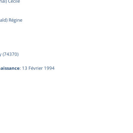
al) Cécile
ld) Régine
y (74370)
aissance
:
13 Février 1994