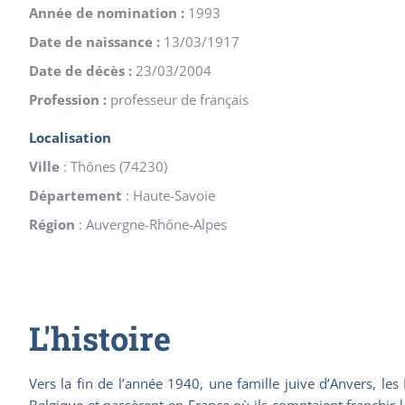
Année de nomination :
1993
Date de naissance :
13/03/1917
Date de décès :
23/03/2004
Profession :
professeur de français
Localisation
Ville
:
Thônes
(
74230
)
Département
:
Haute-Savoie
Région
:
Auvergne-Rhône-Alpes
L'histoire
Vers la fin de l’année 1940, une famille juive d’Anvers, les 
Belgique et passèrent en France où ils comptaient franchir l