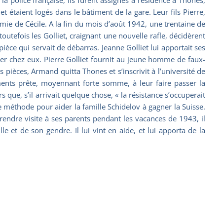
et étaient logés dans le bâtiment de la gare. Leur fils Pierre,
amie de Cécile. A la fin du mois d’août 1942, une trentaine de
toutefois les Golliet, craignant une nouvelle rafle, décidèrent
ièce qui servait de débarras. Jeanne Golliet lui apportait ses
ger chez eux. Pierre Golliet fournit au jeune homme de faux-
 pièces, Armand quitta Thones et s’inscrivit à l’université de
nts prête, moyennant forte somme, à leur faire passer la
que, s’il arrivait quelque chose, « la résistance s’occuperait
méthode pour aider la famille Schidelov à gagner la Suisse.
 rendre visite à ses parents pendant les vacances de 1943, il
le et de son gendre. Il lui vint en aide, et lui apporta de la