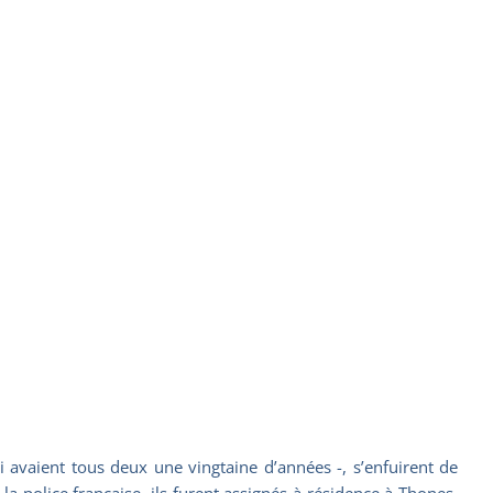
qui avaient tous deux une vingtaine d’années -, s’enfuirent de
a police française, ils furent assignés à résidence à Thones,