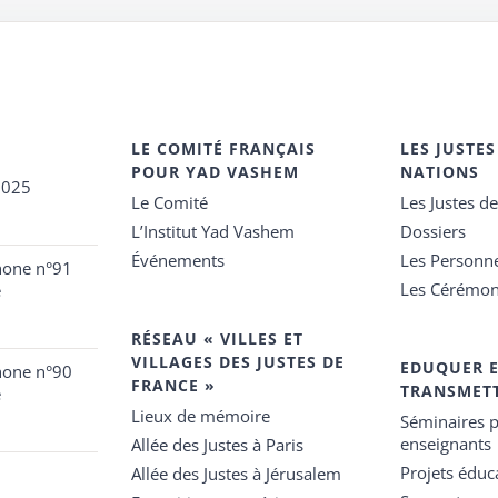
LE COMITÉ FRANÇAIS
LES JUSTES
POUR YAD VASHEM
NATIONS
2025
Le Comité
Les Justes d
L’Institut Yad Vashem
Dossiers
Événements
Les Personn
hone n°91
Les Cérémon
e
RÉSEAU « VILLES ET
VILLAGES DES JUSTES DE
EDUQUER 
hone n°90
FRANCE »
TRANSMET
e
Lieux de mémoire
Séminaires p
enseignants
Allée des Justes à Paris
Projets éduca
Allée des Justes à Jérusalem