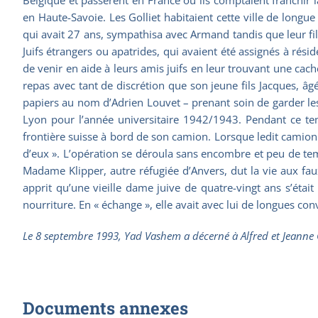
en Haute-Savoie. Les Golliet habitaient cette ville de longue 
qui avait 27 ans, sympathisa avec Armand tandis que leur fill
Juifs étrangers ou apatrides, qui avaient été assignés à résid
de venir en aide à leurs amis juifs en leur trouvant une cach
repas avec tant de discrétion que son jeune fils Jacques, â
papiers au nom d’Adrien Louvet – prenant soin de garder les i
Lyon pour l’année universitaire 1942/1943. Pendant ce t
frontière suisse à bord de son camion. Lorsque ledit camion a
d’eux ». L’opération se déroula sans encombre et peu de te
Madame Klipper, autre réfugiée d’Anvers, dut la vie aux faux
apprit qu’une vieille dame juive de quatre-vingt ans s’était 
nourriture. En « échange », elle avait avec lui de longues c
Le 8 septembre 1993, Yad Vashem a décerné à Alfred et Jeanne Goll
Documents annexes