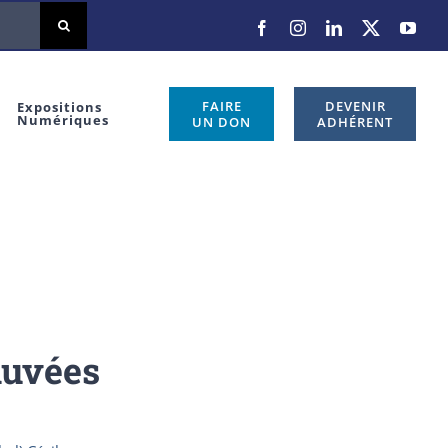
Facebook
Instagram
LinkedIn
X
You
FAIRE
DEVENIR
Expositions
Numériques
UN DON
ADHÉRENT
auvées