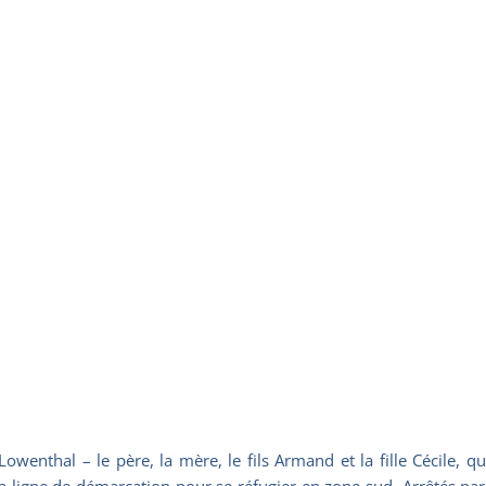
Lowenthal – le père, la mère, le fils Armand et la fille Cécile, 
a ligne de démarcation pour se réfugier en zone sud. Arrêtés par l