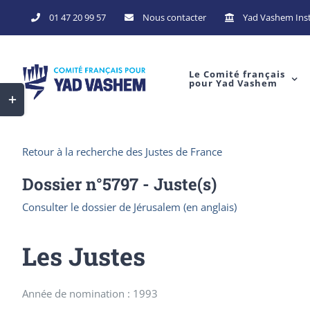
Skip
01 47 20 99 57
Nous contacter
Yad Vashem Inst
to
content
Le Comité français
pour Yad Vashem
Toggle
Sliding
Bar
Retour à la recherche des Justes de France
Area
Dossier n°
5797
- Juste(s)
Consulter le dossier de Jérusalem (en anglais)
Les Justes
Année de nomination : 1993