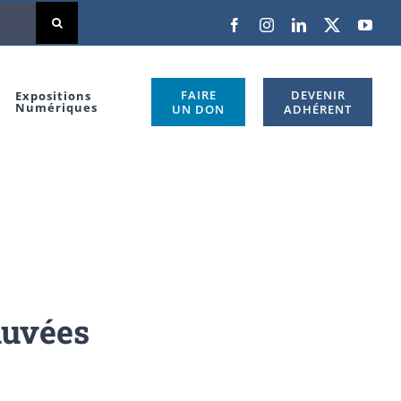
Facebook
Instagram
LinkedIn
X
You
FAIRE
DEVENIR
Expositions
Numériques
UN DON
ADHÉRENT
auvées