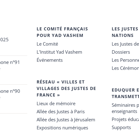
LE COMITÉ FRANÇAIS
LES JUSTES
POUR YAD VASHEM
NATIONS
2025
Le Comité
Les Justes d
L’Institut Yad Vashem
Dossiers
Événements
Les Personn
hone n°91
Les Cérémon
e
RÉSEAU « VILLES ET
VILLAGES DES JUSTES DE
EDUQUER 
hone n°90
FRANCE »
TRANSMET
e
Lieux de mémoire
Séminaires p
enseignants
Allée des Justes à Paris
Projets éduca
Allée des Justes à Jérusalem
Supports
Expositions numériques