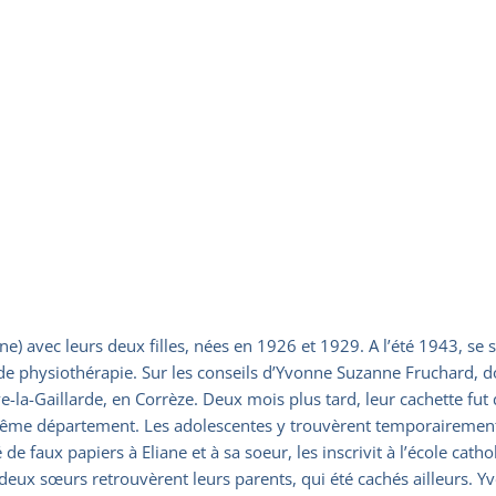
ne) avec leurs deux filles, nées en 1926 et 1929. A l’été 1943, se
n de physiothérapie. Sur les conseils d’Yvonne Suzanne Fruchard, do
ve-la-Gaillarde, en Corrèze. Deux mois plus tard, leur cachette fu
même département. Les adolescentes y trouvèrent temporairement 
faux papiers à Eliane et à sa soeur, les inscrivit à l’école cathol
eux sœurs retrouvèrent leurs parents, qui été cachés ailleurs. Yv