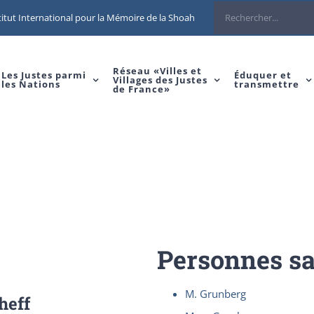
Rechercher
itut International pour la Mémoire de la Shoah
Réseau «Villes et
Les Justes parmi
Éduquer et
Villages des Justes
les Nations
transmettre
de France»
Personnes s
M. Grunberg
heff