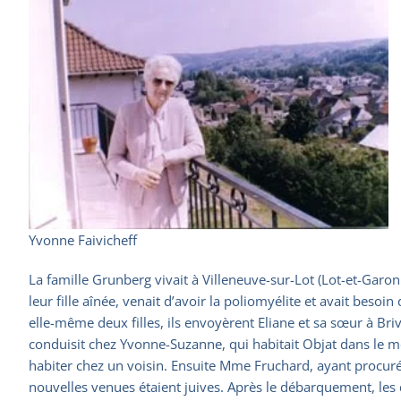
Yvonne Faivicheff
La famille Grunberg vivait à Villeneuve-sur-Lot (Lot-et-Garon
leur fille aînée, venait d’avoir la poliomyélite et avait besoi
elle-même deux filles, ils envoyèrent Eliane et sa sœur à Bri
conduisit chez Yvonne-Suzanne, qui habitait Objat dans le 
habiter chez un voisin. Ensuite Mme Fruchard, ayant procuré de 
nouvelles venues étaient juives. Après le débarquement, les d