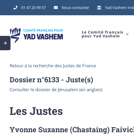
Skip
01 47 20 99 57
Nous contacter
Yad Vashem Inst
to
content
Le Comité français
pour Yad Vashem
Toggle
Sliding
Bar
Retour à la recherche des Justes de France
Area
Dossier n°
6133
- Juste(s)
Consulter le dossier de Jérusalem (en anglais)
Les Justes
Yvonne Suzanne (Chastaing) Faivic