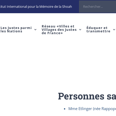
Rechercher
itut International pour la Mémoire de la Shoah
Réseau «Villes et
Les Justes parmi
Éduquer et
Villages des Justes
les Nations
transmettre
de France»
Personnes s
Mme Etlinger (née Rappop