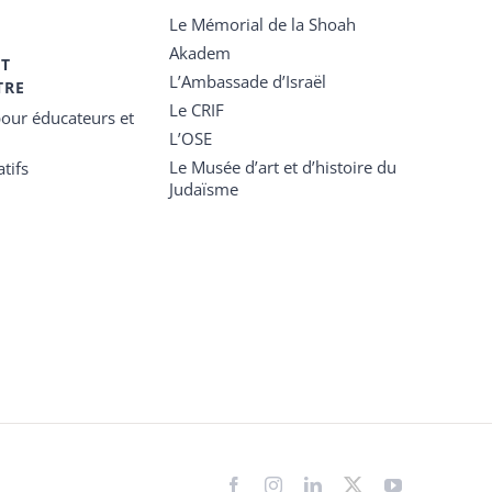
Le Mémorial de la Shoah
Akadem
ET
L’Ambassade d’Israël
TRE
Le CRIF
our éducateurs et
L’OSE
Le Musée d’art et d’histoire du
tifs
Judaïsme
Facebook
Instagram
LinkedIn
X
YouTube