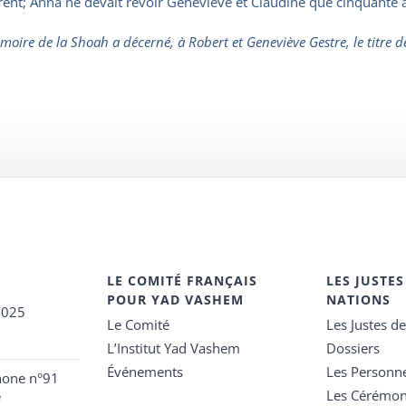
virent; Anna ne devait revoir Geneviève et Claudine que cinquante 
moire de la Shoah a décerné, à Robert et Geneviève Gestre, le titre d
LE COMITÉ FRANÇAIS
LES JUSTES
POUR YAD VASHEM
NATIONS
2025
Le Comité
Les Justes d
L’Institut Yad Vashem
Dossiers
Événements
Les Personn
hone n°91
Les Cérémon
e