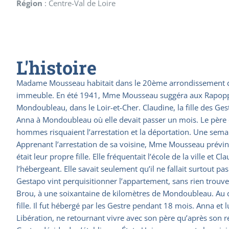
Région
:
Centre-Val de Loire
L'histoire
Madame Mousseau habitait dans le 20ème arrondissement de P
immeuble. En été 1941, Mme Mousseau suggéra aux Rapopport d
Mondoubleau, dans le Loir-et-Cher. Claudine, la fille des Gest
Anna à Mondoubleau où elle devait passer un mois. Le père d
hommes risquaient l’arrestation et la déportation. Une semain
Apprenant l’arrestation de sa voisine, Mme Mousseau prévint s
était leur propre fille. Elle fréquentait l’école de la ville e
l’hébergeant. Elle savait seulement qu’il ne fallait surtout p
Gestapo vint perquisitionner l’appartement, sans rien trouver 
Brou, à une soixantaine de kilomètres de Mondoubleau. Au débu
fille. Il fut hébergé par les Gestre pendant 18 mois. Anna et 
Libération, ne retournant vivre avec son père qu’après son 