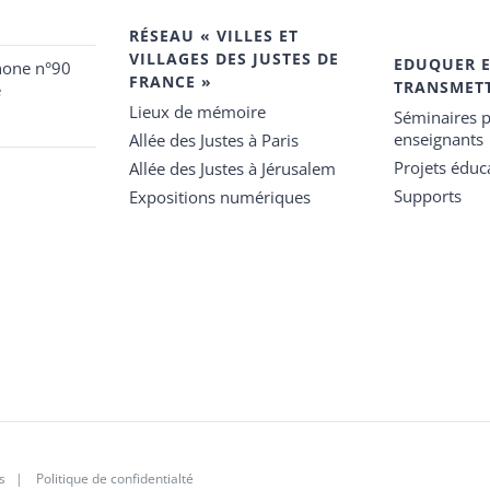
RÉSEAU « VILLES ET
VILLAGES DES JUSTES DE
EDUQUER 
hone n°90
FRANCE »
TRANSMET
e
Lieux de mémoire
Séminaires p
enseignants
Allée des Justes à Paris
Projets éduca
Allée des Justes à Jérusalem
Supports
Expositions numériques
s
|
Politique de confidentialté