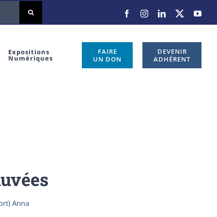
Facebook
Instagram
LinkedIn
X
You
FAIRE
DEVENIR
Expositions
Numériques
UN DON
ADHÉRENT
auvées
ort) Anna