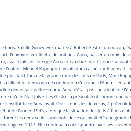
aris. Sa fille Geneviève, mariée à Robert Gestre, un maçon, ét
’envoyer leur fillette de huit ans, Anna, passer un mois de vac
re, avait trois ans lorsque Anna arriva chez eux. L’année suivante,
e l’enfant, Mendel Rapopport, vivait alors caché, car il pensait 
e plus tard, lors de la grande rafle des Juifs de Paris, Mme Rapop
a fille et lui demanda de continuer à s’occuper d’Anna. L’enfant r
t Claudine devint sa « petite sœur ». Anna n’était pas consciente de
as dire qu’elle était juive. Les Gestre la présentaient comme une pa
: l’institutrice d’Anna avait réussi, dans les deux cas, à prévenir 
t de l’année 1943, alors que la situation des Juifs à Paris était
lui furent les deux seuls survivants de ce qui avait été une grande 
remariage en 1947. Elle continua à correspondre avec ses sauvete