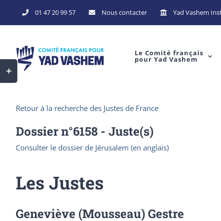
Skip
01 47 20 99 57
Nous contacter
Yad Vashem Inst
to
content
Le Comité français
pour Yad Vashem
Toggle
Sliding
Bar
Retour à la recherche des Justes de France
Area
Dossier n°
6158
- Juste(s)
Consulter le dossier de Jérusalem (en anglais)
Les Justes
Geneviève (Mousseau) Gestre