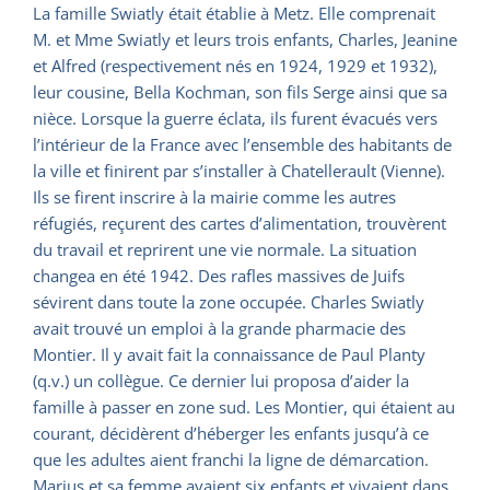
La famille Swiatly était établie à Metz. Elle comprenait
M. et Mme Swiatly et leurs trois enfants, Charles, Jeanine
et Alfred (respectivement nés en 1924, 1929 et 1932),
leur cousine, Bella Kochman, son fils Serge ainsi que sa
nièce. Lorsque la guerre éclata, ils furent évacués vers
l’intérieur de la France avec l’ensemble des habitants de
la ville et finirent par s’installer à Chatellerault (Vienne).
Ils se firent inscrire à la mairie comme les autres
réfugiés, reçurent des cartes d’alimentation, trouvèrent
du travail et reprirent une vie normale. La situation
changea en été 1942. Des rafles massives de Juifs
sévirent dans toute la zone occupée. Charles Swiatly
avait trouvé un emploi à la grande pharmacie des
Montier. Il y avait fait la connaissance de Paul Planty
(q.v.) un collègue. Ce dernier lui proposa d’aider la
famille à passer en zone sud. Les Montier, qui étaient au
courant, décidèrent d’héberger les enfants jusqu’à ce
que les adultes aient franchi la ligne de démarcation.
Marius et sa femme avaient six enfants et vivaient dans