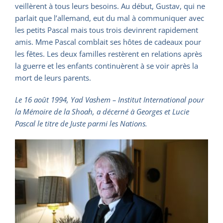
veillèrent à tous leurs besoins. Au début, Gustav, qui ne
parlait que l’allemand, eut du mal à communiquer avec
les petits Pascal mais tous trois devinrent rapidement
amis. Mme Pascal comblait ses hôtes de cadeaux pour
les fêtes. Les deux familles restèrent en relations après
la guerre et les enfants continuèrent à se voir après la
mort de leurs parents.
Le 16 août 1994, Yad Vashem – Institut International pour
la Mémoire de la Shoah, a décerné à Georges et Lucie
Pascal le titre de Juste parmi les Nations.