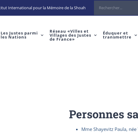
Rechercher
itut International pour la Mémoire de la Shoah
Réseau «Villes et
Les Justes parmi
Éduquer et
Villages des Justes
les Nations
transmettre
de France»
Personnes s
Mme Shayevitz Paula, née