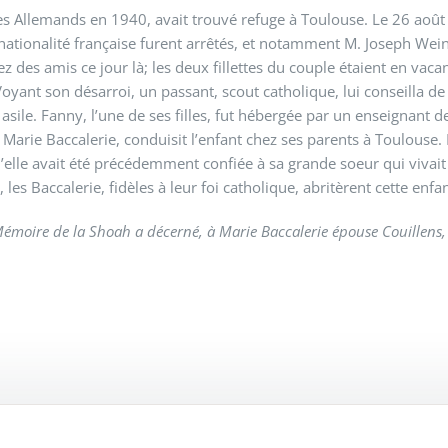
des Allemands en 1940, avait trouvé refuge à Toulouse. Le 26 août 1
a nationalité française furent arrêtés, et notamment M. Joseph Wei
hez des amis ce jour là; les deux fillettes du couple étaient en v
. Voyant son désarroi, un passant, scout catholique, lui conseilla 
asile. Fanny, l’une de ses filles, fut hébergée par un enseignant de 
arie Baccalerie, conduisit l’enfant chez ses parents à Toulouse. E
’elle avait été précédemment confiée à sa grande soeur qui vivait
es Baccalerie, fidèles à leur foi catholique, abritèrent cette enfan
émoire de la Shoah a décerné, à Marie Baccalerie épouse Couillens, à 