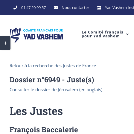
Skip
01 47 20 99 57
Nous contacter
Yad Vashem Inst
to
content
Le Comité français
pour Yad Vashem
Toggle
Sliding
Bar
Retour à la recherche des Justes de France
Area
Dossier n°
6949
- Juste(s)
Consulter le dossier de Jérusalem (en anglais)
Les Justes
François Baccalerie