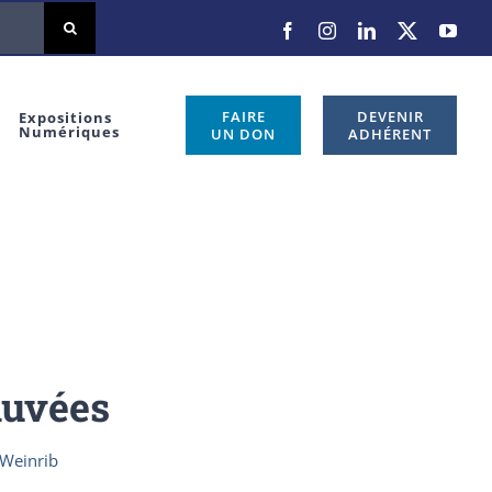
Facebook
Instagram
LinkedIn
X
You
FAIRE
DEVENIR
Expositions
Numériques
UN DON
ADHÉRENT
auvées
 Weinrib