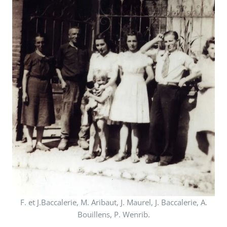
F. et J.Baccalerie, M. Aribaut, J. Maurel, J. Baccalerie, A.
Bouillens, P. Wenrib.