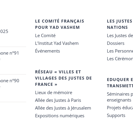
LE COMITÉ FRANÇAIS
LES JUSTES
POUR YAD VASHEM
NATIONS
2025
Le Comité
Les Justes d
L’Institut Yad Vashem
Dossiers
Événements
Les Personn
hone n°91
Les Cérémon
e
RÉSEAU « VILLES ET
VILLAGES DES JUSTES DE
EDUQUER 
hone n°90
FRANCE »
TRANSMET
e
Lieux de mémoire
Séminaires p
enseignants
Allée des Justes à Paris
Projets éduca
Allée des Justes à Jérusalem
Supports
Expositions numériques