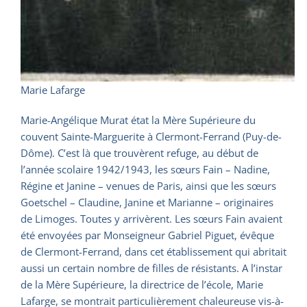
Marie Lafarge
Marie-Angélique Murat état la Mère Supérieure du
couvent Sainte-Marguerite à Clermont-Ferrand (Puy-de-
Dôme). C’est là que trouvèrent refuge, au début de
l’année scolaire 1942/1943, les sœurs Fain – Nadine,
Régine et Janine – venues de Paris, ainsi que les sœurs
Goetschel – Claudine, Janine et Marianne – originaires
de Limoges. Toutes y arrivèrent. Les sœurs Fain avaient
été envoyées par Monseigneur Gabriel Piguet, évêque
de Clermont-Ferrand, dans cet établissement qui abritait
aussi un certain nombre de filles de résistants. A l’instar
de la Mère Supérieure, la directrice de l’école, Marie
Lafarge, se montrait particulièrement chaleureuse vis-à-