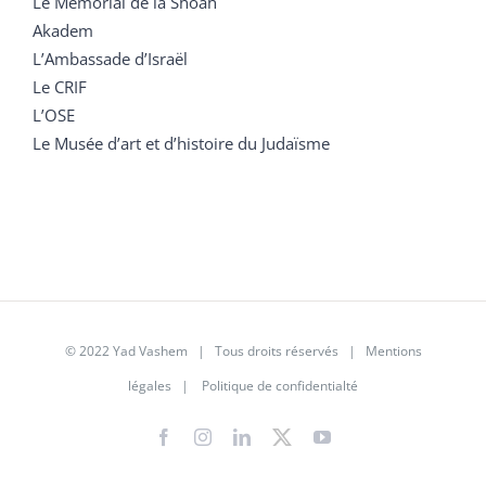
Le Mémorial de la Shoah
Akadem
L’Ambassade d’Israël
Le CRIF
L’OSE
Le Musée d’art et d’histoire du Judaïsme
© 2022 Yad Vashem | Tous droits réservés |
Mentions
légales
|
Politique de confidentialté
Facebook
Instagram
LinkedIn
X
YouTube