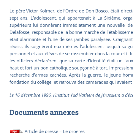
Le père Victor Kolmer, de l’Ordre de Don Bosco, était direct
sept ans. L’adolescent, qui appartenait à La Sixième, organ
supérieurs lui donnèrent immédiatement une nouvelle identi
Delafosse, responsable de la bonne marche de l’établissement
était alarmante et l’une de ses jambes paralysée. Craignant
réussi, ils soignèrent eux-mêmes l’adolescent jusqu’à sa g
personnel et aux élèves de se rassembler dans la cour et il f
les officiers déclarèrent que sa carte d’identité était un fa
haut et fort un bon catholique soupçonné à tort. Impressionnés
recherche d’armes cachées. Après la guerre, le jeune homm
fondation du collège, et retrouva des camarades qui avaient 
Le 16 décembre 1996, l’institut Yad Vashem de Jérusalem a décer
Documents annexes
Article de presse – Le progrès