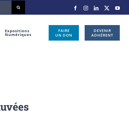
Facebook
Instagram
LinkedIn
X
You
FAIRE
DEVENIR
Expositions
Numériques
UN DON
ADHÉRENT
auvées