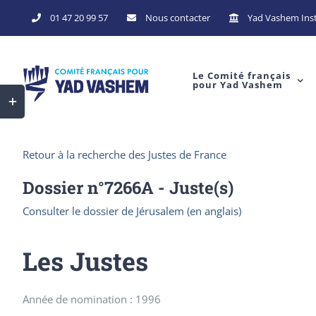
Skip
01 47 20 99 57
Nous contacter
Yad Vashem Inst
to
content
Le Comité français
pour Yad Vashem
Toggle
Sliding
Bar
Retour à la recherche des Justes de France
Area
Dossier n°
7266A
- Juste(s)
Consulter le dossier de Jérusalem (en anglais)
Les Justes
Année de nomination : 1996