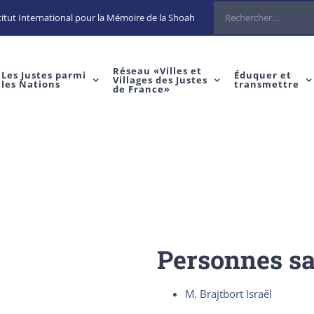
Rechercher
itut International pour la Mémoire de la Shoah
Réseau «Villes et
Les Justes parmi
Éduquer et
Villages des Justes
les Nations
transmettre
de France»
Personnes s
M. Brajtbort Israël