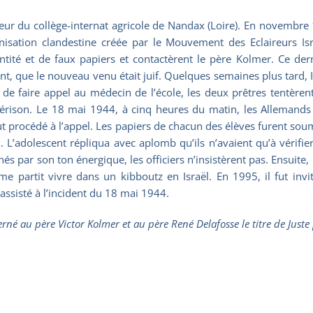
eur du collège-internat agricole de Nandax (Loire). En novembre 19
isation clandestine créée par le Mouvement des Eclaireurs Israé
té et de faux papiers et contactèrent le père Kolmer. Ce derni
, que le nouveau venu était juif. Quelques semaines plus tard, I
 de faire appel au médecin de l’école, les deux prêtres tentèrent
uérison. Le 18 mai 1944, à cinq heures du matin, les Allemands 
ut procédé à l’appel. Les papiers de chacun des élèves furent soum
ux. L’adolescent répliqua avec aplomb qu’ils n’avaient qu’à vérif
 par son ton énergique, les officiers n’insistèrent pas. Ensuite, 
e partit vivre dans un kibboutz en Israël. En 1995, il fut invi
assisté à l’incident du 18 mai 1944.
né au père Victor Kolmer et au père René Delafosse le titre de Juste