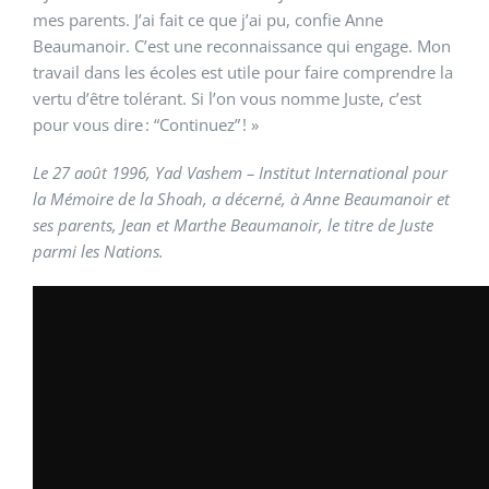
mes parents. J’ai fait ce que j’ai pu, confie Anne
Beaumanoir. C’est une reconnaissance qui engage. Mon
travail dans les écoles est utile pour faire comprendre la
vertu d’être tolérant. Si l’on vous nomme Juste, c’est
pour vous dire : “Continuez” ! »
Le 27 août 1996, Yad Vashem – Institut International pour
la Mémoire de la Shoah, a décerné, à Anne Beaumanoir et
ses parents, Jean et Marthe Beaumanoir, le titre de Juste
parmi les Nations.