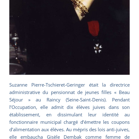
Suzanne Pierre-Tschieret-Geringer était la directrice
administrative du pensionnat de jeunes filles « Beau
Séjour » au Raincy (Seine-Saint-Denis). Pendant
l’Occupation, elle admit dix élèves juives dans son
établissement, en dissimulant leur identité au
fonctionnaire municipal chargé d’émettre les coupons
d’alimentation aux élèves. Au mépris des lois anti-juives,
elle embaucha Gisèle Dembak comme femme de