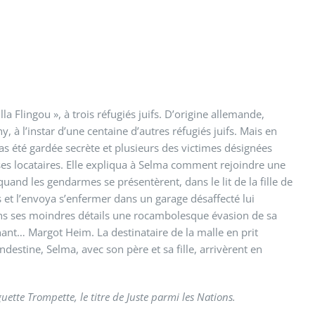
a Flingou », à trois réfugiés juifs. D’origine allemande,
 à l’instar d’une centaine d’autres réfugiés juifs. Mais en
 pas été gardée secrète et plusieurs des victimes désignées
 ses locataires. Elle expliqua à Selma comment rejoindre une
quand les gendarmes se présentèrent, dans le lit de la fille de
s et l’envoya s’enfermer dans un garage désaffecté lui
ans ses moindres détails une rocambolesque évasion de sa
nant… Margot Heim. La destinataire de la malle en prit
andestine, Selma, avec son père et sa fille, arrivèrent en
ette Trompette, le titre de Juste parmi les Nations.