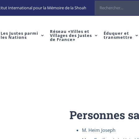
Rechercher
itut International pour la Mémoire de la Shoah
Réseau «Villes et
Les Justes parmi
Éduquer et
Villages des Justes
les Nations
transmettre
de France»
Personnes s
M. Heim Joseph