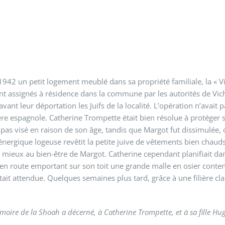
42 un petit logement meublé dans sa propriété familiale, la « Vill
nt assignés à résidence dans la commune par les autorités de Vichy,
avant leur déportation les Juifs de la localité. L’opération n’avait
tière espagnole. Catherine Trompette était bien résolue à protéger
 pas visé en raison de son âge, tandis que Margot fut dissimulée, 
’énergique logeuse revêtit la petite juive de vêtements bien chaud
n mieux au bien-être de Margot. Catherine cependant planifiait d
 en route emportant sur son toit une grande malle en osier conte
e était attendue. Quelques semaines plus tard, grâce à une filière cl
oire de la Shoah a décerné, à Catherine Trompette, et à sa fille Hugu