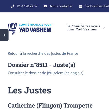
Skip
01 47 20 99 57
Nous contacter
Yad Vashem Inst
to
content
Le Comité français
pour Yad Vashem
Toggle
Sliding
Bar
Retour à la recherche des Justes de France
Area
Dossier n°
8511
- Juste(s)
Consulter le dossier de Jérusalem (en anglais)
Les Justes
Catherine (Flingou) Trompette