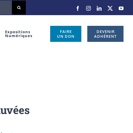
Facebook
Instagram
LinkedIn
X
You
FAIRE
DEVENIR
Expositions
Numériques
UN DON
ADHÉRENT
auvées