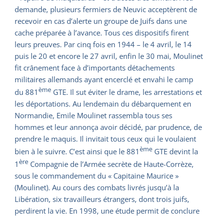
demande, plusieurs fermiers de Neuvic acceptèrent de
recevoir en cas d’alerte un groupe de Juifs dans une
cache préparée à l’avance. Tous ces dispositifs firent
leurs preuves. Par cinq fois en 1944 – le 4 avril, le 14
puis le 20 et encore le 27 avril, enfin le 30 mai, Moulinet
fit crânement face à d’importants détachements
militaires allemands ayant encerclé et envahi le camp
ème
du 881
GTE. Il sut éviter le drame, les arrestations et
les déportations. Au lendemain du débarquement en
Normandie, Emile Moulinet rassembla tous ses
hommes et leur annonça avoir décidé, par prudence, de
prendre le maquis. Il invitait tous ceux qui le voulaient
ème
bien à le suivre. C’est ainsi que le 881
GTE devint la
ère
1
Compagnie de l’Armée secrète de Haute-Corrèze,
sous le commandement du « Capitaine Maurice »
(Moulinet). Au cours des combats livrés jusqu’à la
Libération, six travailleurs étrangers, dont trois juifs,
perdirent la vie. En 1998, une étude permit de conclure