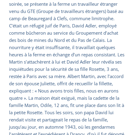
soirée, se présente à la ferme un travailleur étranger
venu du GTE (Groupe de travailleurs étrangers) basé au
camp de Beauregard à Clefs, commune limitrophe.
C’était un réfugié juif de Paris, David Adler, employé
comme bûcheron au service du Groupement d’achat
des bois de mines du Nord et du Pas de Calais. La
nourriture y était insuffisante, il travaillait quelques
heures à la ferme en échange d’un repas consistant. Les
Martin s’attachèrent à lui et David Adler leur révéla ses
inquiétudes pour la sécurité de sa fille Rosette, 3 ans,
restée à Paris avec sa mère. Albert Martin, avec l’accord
de son épouse Juliette, offrit de recueillir la fillette,
expliquant : « Nous avons trois filles, nous en aurons
quatre ». La maison était exiguë, mais la cadette de la
famille Martin, Odile, 12 ans, fit une place dans son lit à
la petite Rosette. Tous les soirs, son papa David lui
rendait visite et partageait le repas de la famille,
jusqu’au jour, en automne 1943, où les gendarmes
l’arrêtèrent et l’expédièrent à Drancy, d’où il fut déporté