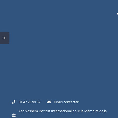
Skip
to
content
Toggle
Sliding
Bar
Area
01 47 20 99 57
Nous contacter
Yad Vashem Institut International pour la Mémoire de la