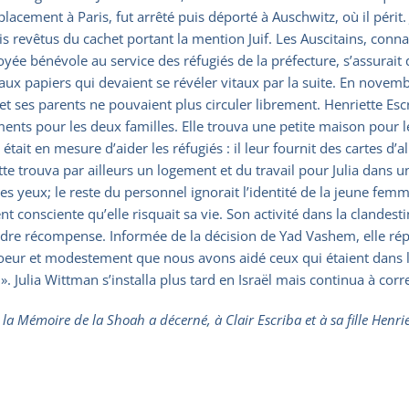
acement à Paris, fut arrêté puis déporté à Auschwitz, où il périt. J
is revêtus du cachet portant la mention Juif. Les Auscitains, connai
yée bénévole au service des réfugiés de la préfecture, s’assurait q
 faux papiers qui devaient se révéler vitaux par la suite. En nove
le et ses parents ne pouvaient plus circuler librement. Henriette Esc
ents pour les deux familles. Elle trouva une petite maison pour les
ba était en mesure d’aider les réfugiés : il leur fournit des cartes 
tte trouva par ailleurs un logement et du travail pour Julia dans un
les yeux; le reste du personnel ignorait l’identité de la jeune femm
nt consciente qu’elle risquait sa vie. Son activité dans la clandesti
indre récompense. Informée de la décision de Yad Vashem, elle répon
t coeur et modestement que nous avons aidé ceux qui étaient dans la 
». Julia Wittman s’installa plus tard en Israël mais continua à cor
 Mémoire de la Shoah a décerné, à Clair Escriba et à sa fille Henriet