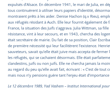
expulsés d’Alsace. En décembre 1941, le mari de Julia, en dépl
tous continuèrent à utiliser leurs papiers d’identité, désorma
montraient prêts à les aider. Denise Hachon (q.v Rieu), emplo
aux réfugiés résidant à Auch. Elle leur fournit également de
France, la situation des Juifs s’aggrava. Julia Wittman, sa fil
résistance, vint à leur secours, et en 1943, chercha des logem
était secrétaire de mairie. Du fait de sa position, Clair Escri
de première nécessité qui leur facilitèrent l’existence. Henrie
sauveteurs, savait qu’elle était juive mais accepta de fermer 
les réfugiés, qui se cachaient désormais. Elle était parfaiteme
clandestins, juifs ou non juifs. Elle ne chercha jamais la mo
au regard du peu qu’elle avait fait, écrivant : « C’est de tou
mais nous n’y pensions guère tant l’enjeu était d’importance 
Le 12 décembre 1989, Yad Vashem – Institut International pour la