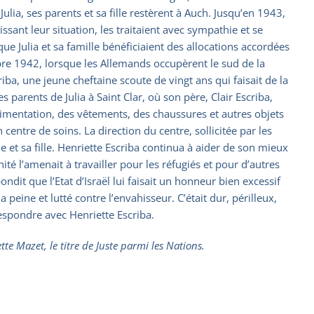
ulia, ses parents et sa fille restèrent à Auch. Jusqu’en 1943,
ssant leur situation, les traitaient avec sympathie et se
ue Julia et sa famille bénéficiaient des allocations accordées
mbre 1942, lorsque les Allemands occupèrent le sud de la
riba, une jeune cheftaine scoute de vingt ans qui faisait de la
 parents de Julia à Saint Clar, où son père, Clair Escriba,
d’alimentation, des vêtements, des chaussures et autres objets
 centre de soins. La direction du centre, sollicitée par les
e et sa fille. Henriette Escriba continua à aider de son mieux
nité l’amenait à travailler pour les réfugiés et pour d’autres
dit que l’Etat d’Israël lui faisait un honneur bien excessif
peine et lutté contre l’envahisseur. C’était dur, périlleux,
respondre avec Henriette Escriba.
te Mazet, le titre de Juste parmi les Nations.