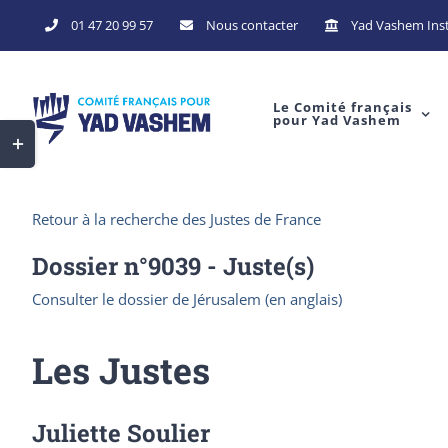
Skip
01 47 20 99 57
Nous contacter
Yad Vashem Inst
to
content
Le Comité français
pour Yad Vashem
Toggle
Sliding
Bar
Retour à la recherche des Justes de France
Area
Dossier n°
9039
- Juste(s)
Consulter le dossier de Jérusalem (en anglais)
Les Justes
Juliette Soulier