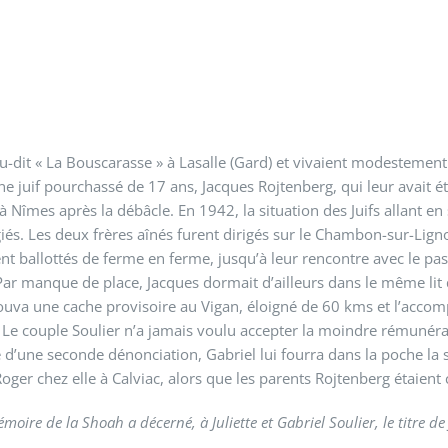
ieu-dit « La Bouscarasse » à Lasalle (Gard) et vivaient modestement
une juif pourchassé de 17 ans, Jacques Rojtenberg, qui leur avait é
s à Nîmes après la débâcle. En 1942, la situation des Juifs allant e
és. Les deux frères aînés furent dirigés sur le Chambon-sur-Ligno
ent ballottés de ferme en ferme, jusqu’à leur rencontre avec le pas
 Par manque de place, Jacques dormait d’ailleurs dans le même lit
ouva une cache provisoire au Vigan, éloigné de 60 kms et l’accom
». Le couple Soulier n’a jamais voulu accepter la moindre rémunér
e d’une seconde dénonciation, Gabriel lui fourra dans la poche la
Roger chez elle à Calviac, alors que les parents Rojtenberg étaient
oire de la Shoah a décerné, à Juliette et Gabriel Soulier, le titre de