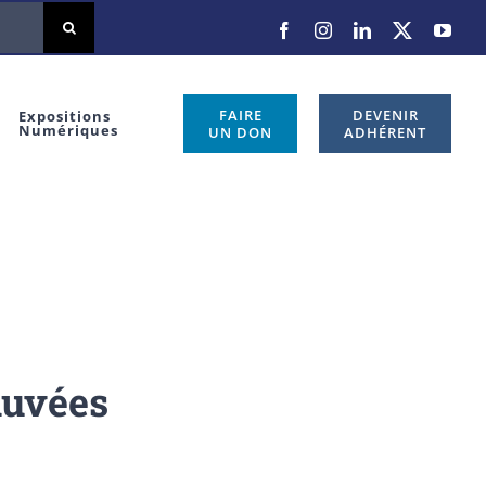
Facebook
Instagram
LinkedIn
X
You
FAIRE
DEVENIR
Expositions
Numériques
UN DON
ADHÉRENT
auvées