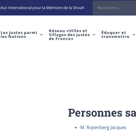
Rechercher
itut International pour la Mémoire de la Shoah
Réseau «Villes et
Les Justes parmi
Éduquer et
Villages des Justes
les Nations
transmettre
de France»
Personnes s
M. Rojtenberg Jacques