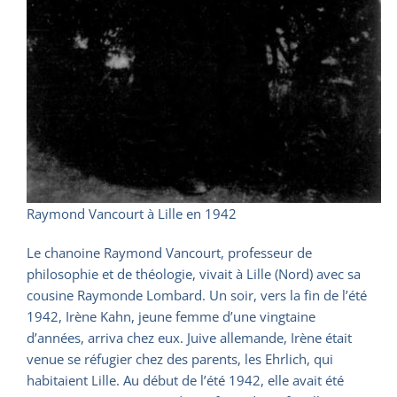
Raymond Vancourt à Lille en 1942
Le chanoine Raymond Vancourt, professeur de
philosophie et de théologie, vivait à Lille (Nord) avec sa
cousine Raymonde Lombard. Un soir, vers la fin de l’été
1942, Irène Kahn, jeune femme d’une vingtaine
d’années, arriva chez eux. Juive allemande, Irène était
venue se réfugier chez des parents, les Ehrlich, qui
habitaient Lille. Au début de l’été 1942, elle avait été