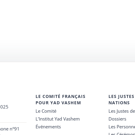
LE COMITÉ FRANÇAIS
LES JUSTES
POUR YAD VASHEM
NATIONS
2025
Le Comité
Les Justes d
L’Institut Yad Vashem
Dossiers
Événements
Les Personn
hone n°91
Les Cérémon
e