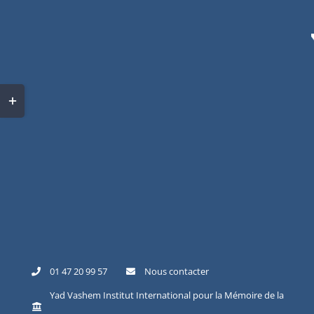
Skip
to
content
Toggle
Sliding
Bar
Area
01 47 20 99 57
Nous contacter
Yad Vashem Institut International pour la Mémoire de la