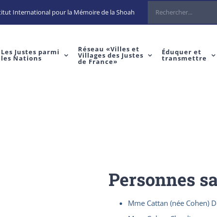
Rechercher
itut International pour la Mémoire de la Shoah
Réseau «Villes et
Les Justes parmi
Éduquer et
Villages des Justes
les Nations
transmettre
de France»
Personnes s
Mme Cattan (née Cohen) D