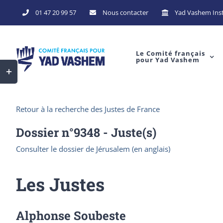
Skip
01 47 20 99 57
Nous contacter
Yad Vashem Inst
to
content
Le Comité français
pour Yad Vashem
Toggle
Sliding
Bar
Retour à la recherche des Justes de France
Area
Dossier n°
9348
- Juste(s)
Consulter le dossier de Jérusalem (en anglais)
Les Justes
Alphonse Soubeste