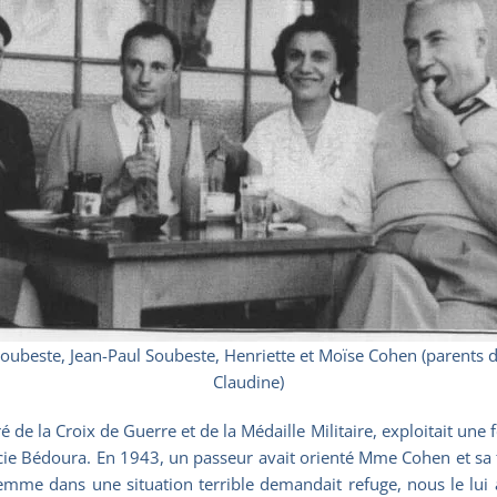
oubeste, Jean-Paul Soubeste, Henriette et Moïse Cohen (parents d
Claudine)
 la Croix de Guerre et de la Médaille Militaire, exploitait une f
cie Bédoura. En 1943, un passeur avait orienté Mme Cohen et sa fi
me dans une situation terrible demandait refuge, nous le lui a