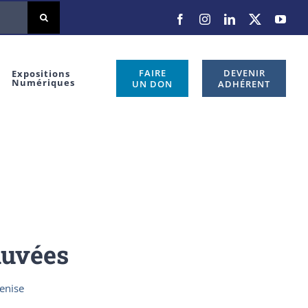
Facebook
Instagram
LinkedIn
X
You
FAIRE
DEVENIR
Expositions
Numériques
UN DON
ADHÉRENT
auvées
enise