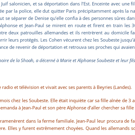
Juif salonicien, et sa déportation dans l’Est. Enceinte avec une f
par la police, elle dut quitter Paris précipitamment après la nai
dut se séparer de Denise qu’elle confia à des personnes sûres dan
Alphonse et Jean-Paul se mirent en route et firent en train les
ntre deux patrouilles allemandes et ils rentrèrent au domicile fa
rir leurs protégés. Les Cohen vécurent chez les Soubeste jusqu’à
hance de revenir de déportation et retrouva ses proches qui avaie
re de la Shoah, a décerné à Marie et Alphonse Soubeste et leur fils J
radio et télévision et vivait avec ses parents à Beyries (Landes).
mois chez les Soubeste. Elle était inquiète car sa fille aînée de 3
emanda à Jean-Paul et son père Alphonse d’aller chercher sa fille
amenèrent dans la ferme familiale. Jean-Paul leur procura de fau
père. Elles y furent extrêmement choyées. Quand les allemands so