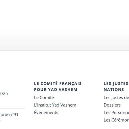
LE COMITÉ FRANÇAIS
LES JUSTES
POUR YAD VASHEM
NATIONS
2025
Le Comité
Les Justes d
L’Institut Yad Vashem
Dossiers
Événements
Les Personn
hone n°91
Les Cérémon
e