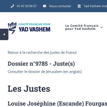
Skip
01 47 20 99 57
Nous contacter
Yad Vashem Inst
to
content
Le Comité français
pour Yad Vashem
Toggle
Sliding
Bar
Retour à la recherche des Justes de France
Area
Dossier n°
9785
- Juste(s)
Consulter le dossier de Jérusalem (en anglais)
Les Justes
Louise Joséphine (Escande) Fourgas