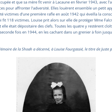
occupée et que sa mère fit venir à Lacaune en février 1943, avec 
orces pour affronter l’adversité. Elles louèrent ensemble un petit 
té victimes d’une première rafle en août 1942 qui éveilla la consci
i fit 118 victimes. Louise prit alors sur elle de protéger Mme Falcm
le était dépositaire des clefs. Toutes les quatre y restèrent cloî
e seconde fois en 1944, en les cachant dans un grenier à foin jusqu’
émoire de la Shoah a décerné, à Louise Fourgassié, le titre de Juste 