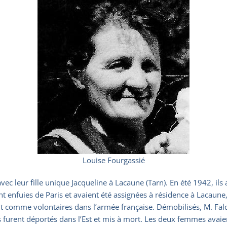
Louise Fourgassié
 avec leur fille unique Jacqueline à Lacaune (Tarn). En été 1942,
t enfuies de Paris et avaient été assignées à résidence à Lacaune, 
t comme volontaires dans l’armée française. Démobilisés, M. Falc
ls furent déportés dans l’Est et mis à mort. Les deux femmes avaie