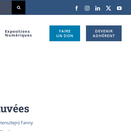
Facebook
Instagram
LinkedIn
X
You
FAIRE
DEVENIR
Expositions
Numériques
UN DON
ADHÉRENT
auvées
tensztejn) Fanny