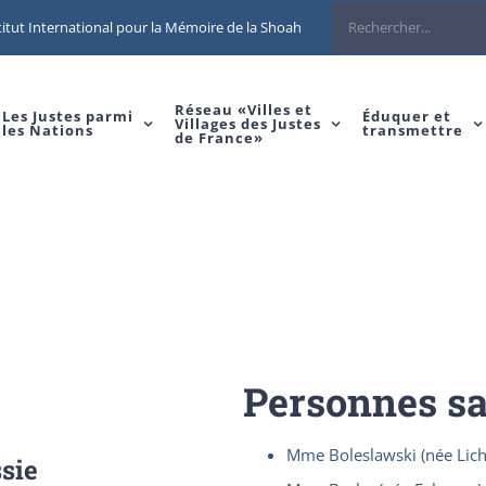
Rechercher
itut International pour la Mémoire de la Shoah
Réseau «Villes et
Les Justes parmi
Éduquer et
Villages des Justes
les Nations
transmettre
de France»
Personnes s
Mme Boleslawski (née Lich
sie