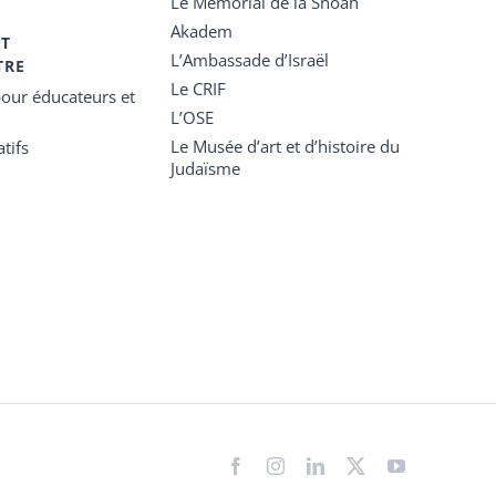
Le Mémorial de la Shoah
Akadem
ET
L’Ambassade d’Israël
TRE
Le CRIF
our éducateurs et
L’OSE
Le Musée d’art et d’histoire du
tifs
Judaïsme
Facebook
Instagram
LinkedIn
X
YouTube