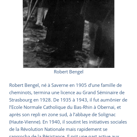
Robert Bengel
Robert Bengel, né à Saverne en 1905 d’une famille de
cheminots, termina une licence au Grand Séminaire de
Strasbourg en 1928. De 1935 à 1943, il fut aumônier de
l’Ecole Normale Catholique du Bas-Rhin à Obernai, et
après son repli en zone sud, à l’abbaye de Solignac
(Haute-Vienne). En 1940, il soutint les initiatives sociales
de la Révolution Nationale mais rapidement se
raprrocha de la Résistance. Il prit une part active aux