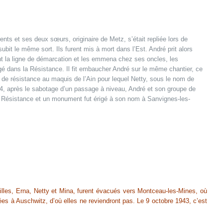
nts et ses deux sœurs, originaire de Metz, s’était repliée lors de
bit le même sort. Ils furent mis à mort dans l’Est. André prit alors
ent la ligne de démarcation et les emmena chez ses oncles, les
agé dans la Résistance. Il fit embaucher André sur le même chantier, ce
és de résistance au maquis de l’Ain pour lequel Netty, sous le nom de
944, après le sabotage d’un passage à niveau, André et son groupe de
la Résistance et un monument fut érigé à son nom à Sanvignes-les-
filles, Erna, Netty et Mina, furent évacués vers Montceau-les-Mines, où
rtées à Auschwitz, d’où elles ne reviendront pas. Le 9 octobre 1943, c’est