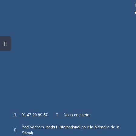
Skip
to
content
Toggle
Sliding
Bar
Area
01 47 20 99 57
Nous contacter
Yad Vashem Institut International pour la Mémoire de la
Shoah