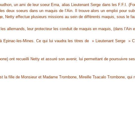
dhon, un ami de leur soeur Erna, alias Lieutenant Serge dans les F.F.I. (Force
 deux soeurs dans un maquis de l’Ain. Il trouve alors un emploi pour subve
Netty effectue plusieurs missions au sein de différents maquis, sous le f
les allemands, leur protecteur les conduit de maquis en maquis, (dans l’Ain e
à Epinac-les-Mines. Ce qui lui vaudra les titres de » Lieutenant Serge » Ch
) ont recueilli Netty et assuré son avenir, lui permettant de poursuivre ses ét
est la fille de Monsieur et Madame Trombone, Mireille Tsacalo Trombone, qui