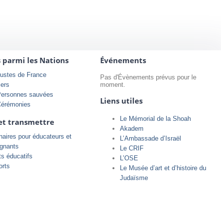
s parmi les Nations
Événements
ustes de France
Pas d'Évènements prévus pour le
iers
moment.
Personnes sauvées
Liens utiles
Cérémonies
Le Mémorial de la Shoah
et transmettre
Akadem
aires pour éducateurs et
L’Ambassade d’Israël
ignants
Le CRIF
ts éducatifs
L’OSE
orts
Le Musée d’art et d’histoire du
Judaïsme