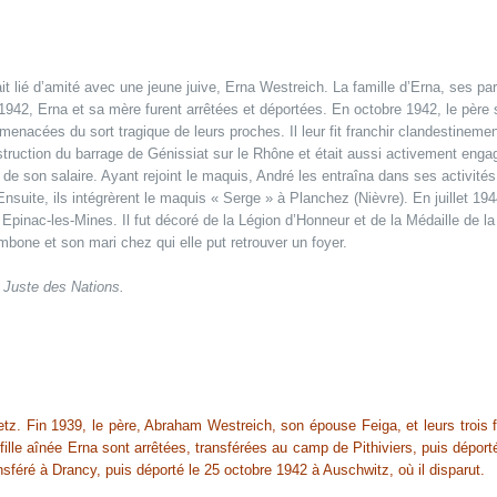
t lié d’amité avec une jeune juive, Erna Westreich. La famille d’Erna, ses pare
42, Erna et sa mère furent arrêtées et déportées. En octobre 1942, le père su
menacées du sort tragique de leurs proches. Il leur fit franchir clandestinem
onstruction du barrage de Génissiat sur le Rhône et était aussi activement eng
e de son salaire. Ayant rejoint le maquis, André les entraîna dans ses activit
nsuite, ils intégrèrent le maquis « Serge » à Planchez (Nièvre). En juillet 1
 Epinac-les-Mines. Il fut décoré de la Légion d’Honneur et de la Médaille de 
mbone et son mari chez qui elle put retrouver un foyer.
e Juste des Nations.
etz. Fin 1939, le père, Abraham Westreich, son épouse Feiga, et leurs trois 
a fille aînée Erna sont arrêtées, transférées au camp de Pithiviers, puis dépo
sféré à Drancy, puis déporté le 25 octobre 1942 à Auschwitz, où il disparut.