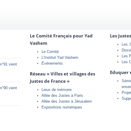
Le Comité Français pour Yad
Les Juste
Vashem
Les J
Doss
Le Comité
Les 
L’Institut Yad Vashem
Les 
Événements
n°91 vient
Eduquer 
Réseau « Villes et villages des
Justes de France »
Sémin
ense
n°90 vient
Lieux de mémoire
Proje
Allée des Justes à Paris
Supp
Allée des Justes à Jérusalem
Expositions numériques