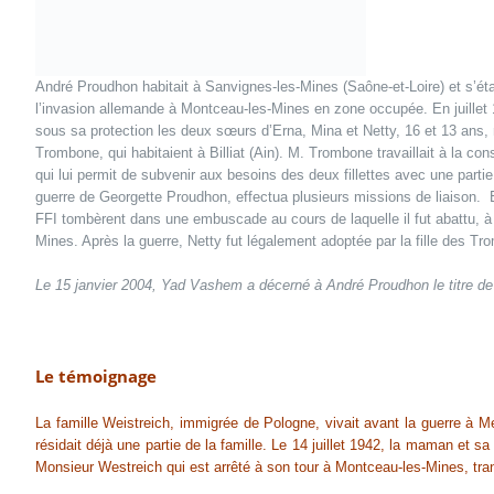
André Proudhon habitait à Sanvignes-les-Mines (Saône-et-Loire) et s’étai
l’invasion allemande à Montceau-les-Mines en zone occupée. En juillet 19
sous sa protection les deux sœurs d’Erna, Mina et Netty, 16 et 13 ans, 
Trombone, qui habitaient à Billiat (Ain). M. Trombone travaillait à la c
qui lui permit de subvenir aux besoins des deux fillettes avec une parti
guerre de Georgette Proudhon, effectua plusieurs missions de liaison. E
FFI tombèrent dans une embuscade au cours de laquelle il fut abattu, à
Mines. Après la guerre, Netty fut légalement adoptée par la fille des Tro
Le 15 janvier 2004, Yad Vashem a décerné à André Proudhon le titre d
Le témoignage
La famille Weistreich, immigrée de Pologne, vivait avant la guerre à M
résidait déjà une partie de la famille. Le 14 juillet 1942, la maman et s
Monsieur Westreich qui est arrêté à son tour à Montceau-les-Mines, tran