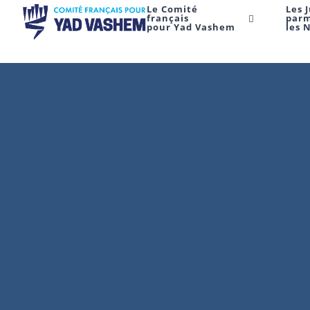
Le Comité
Les 
français
par
pour Yad Vashem
les 