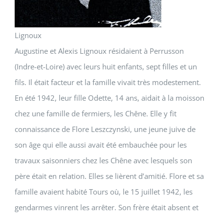
Lignoux
Augustine et Alexis Lignoux résidaient à Perrusson
(Indre-et-Loire) avec leurs huit enfants, sept filles et un
fils. Il était facteur et la famille vivait très modestement.
En été 1942, leur fille Odette, 14 ans, aidait à la moisson
chez une famille de fermiers, les Chêne. Elle y fit
connaissance de Flore Leszczynski, une jeune juive de
son âge qui elle aussi avait été embauchée pour les
travaux saisonniers chez les Chêne avec lesquels son
père était en relation. Elles se lièrent d’amitié. Flore et sa
famille avaient habité Tours où, le 15 juillet 1942, les
gendarmes vinrent les arrêter. Son frère était absent et