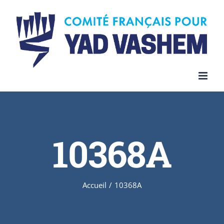
Skip
to
content
10368A
Accueil
/
10368A