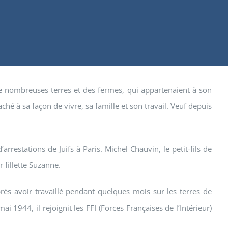
 de nombreuses terres et des fermes, qui appartenaient à son
ché à sa façon de vivre, sa famille et son travail. Veuf depuis
arrestations de Juifs à Paris. Michel Chauvin, le petit-fils de
 fillette Suzanne.
ès avoir travaillé pendant quelques mois sur les terres de
i 1944, il rejoignit les FFI (Forces Françaises de l’Intérieur)