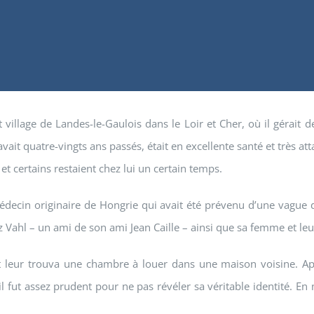
village de Landes-le-Gaulois dans le Loir et Cher, où il gérait
it quatre-vingts ans passés, était en excellente santé et très atta
 et certains restaient chez lui un certain temps.
médecin originaire de Hongrie qui avait été prévenu d’une vague d’
 Vahl – un ami de son ami Jean Caille – ainsi que sa femme et leur
et leur trouva une chambre à louer dans une maison voisine. Apr
 fut assez prudent pour ne pas révéler sa véritable identité. En ma