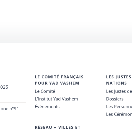
LE COMITÉ FRANÇAIS
LES JUSTES
POUR YAD VASHEM
NATIONS
2025
Le Comité
Les Justes d
L’Institut Yad Vashem
Dossiers
Événements
Les Personn
hone n°91
Les Cérémon
e
RÉSEAU « VILLES ET