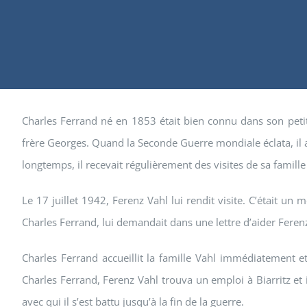
Charles Ferrand né en 1853 était bien connu dans son petit 
frère Georges. Quand la Seconde Guerre mondiale éclata, il ava
longtemps, il recevait régulièrement des visites de sa famille
Le 17 juillet 1942, Ferenz Vahl lui rendit visite. C’était un 
Charles Ferrand, lui demandait dans une lettre d’aider Ferenz
Charles Ferrand accueillit la famille Vahl immédiatement 
Charles Ferrand, Ferenz Vahl trouva un emploi à Biarritz et il
avec qui il s’est battu jusqu’à la fin de la guerre.