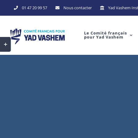
Skip
01 47 20 99 57
Nous contacter
Yad Vashem Inst
to
content
Le Comité français
pour Yad Vashem
Toggle
Sliding
Bar
Area