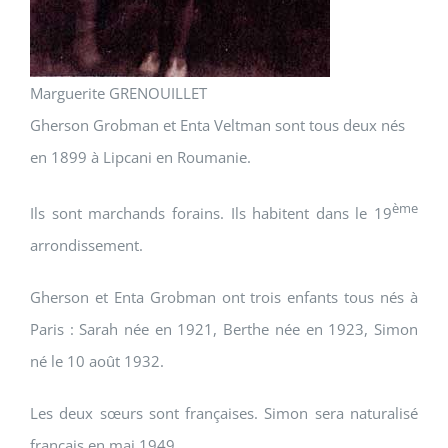
Marguerite GRENOUILLET
Gherson Grobman et Enta Veltman sont tous deux nés
en 1899 à Lipcani en Roumanie.
ème
Ils sont marchands forains. Ils habitent dans le 19
arrondissement.
Gherson et Enta Grobman ont trois enfants tous nés à
Paris : Sarah née en 1921, Berthe née en 1923, Simon
né le 10 août 1932.
Les deux sœurs sont françaises. Simon sera naturalisé
français en mai 1949.