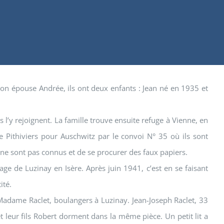
 son épouse Andrée, ils ont deux enfants : Jean né en 1935 et
 l’y rejoignent. La famille trouve ensuite refuge à Vienne, en
 Pithiviers pour Auschwitz par le convoi N° 35 où ils sont
 ne sont pas connus et de se procurer des faux papiers.
ge de Luzinay en Isère. Après juin 1941, c’est en se faisant
ité.
adame Raclet, boulangers à Luzinay. Jean-Joseph Raclet, 33
 leur fils Robert dorment dans la même pièce. Un petit lit a