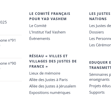
LE COMITÉ FRANÇAIS
LES JUSTES
POUR YAD VASHEM
NATIONS
2025
Le Comité
Les Justes d
L’Institut Yad Vashem
Dossiers
Événements
Les Personn
hone n°91
Les Cérémon
e
RÉSEAU « VILLES ET
VILLAGES DES JUSTES DE
EDUQUER 
hone n°90
FRANCE »
TRANSMET
e
Lieux de mémoire
Séminaires p
enseignants
Allée des Justes à Paris
Projets éduca
Allée des Justes à Jérusalem
Supports
Expositions numériques