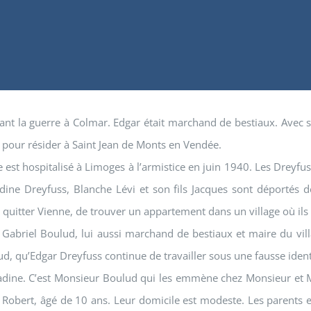
 avant la guerre à Colmar. Edgar était marchand de bestiaux. Avec
r pour résider à Saint Jean de Monts en Vendée.
est hospitalisé à Limoges à l’armistice en juin 1940. Les Dreyfuss
ine Dreyfuss, Blanche Lévi et son fils Jacques sont déportés de
quitter Vienne, de trouver un appartement dans un village où ils
Gabriel Boulud, lui aussi marchand de bestiaux et maire du villa
, qu’Edgar Dreyfuss continue de travailler sous une fausse ident
Nadine. C’est Monsieur Boulud qui les emmène chez Monsieur et M
 Robert, âgé de 10 ans. Leur domicile est modeste. Les parents et