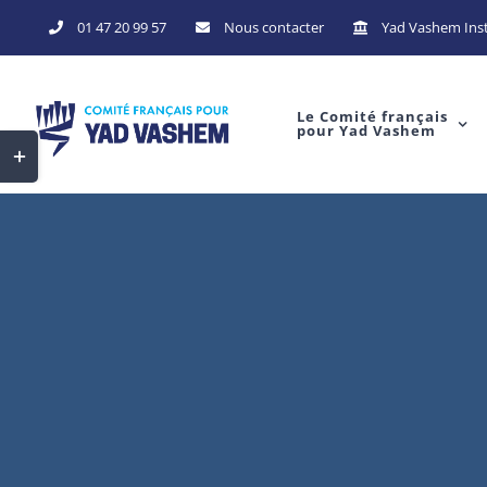
Skip
01 47 20 99 57
Nous contacter
Yad Vashem Inst
to
content
Le Comité français
pour Yad Vashem
Toggle
Sliding
Bar
Area