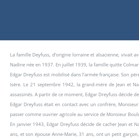
La famille Deyfuss, d’origine lorraine et alsacienne, vivait
Nadine née en 1937. En juillet 1939, la famille quitte Colma
Edgar Dreyfuss est mobilisé dans l’armée française. Son père 
Isère. Le 21 septembre 1942, la grand-mère de Jean et Nad
assassinés. A partir de ce moment, Edgar Dreyfuss décide de 
Edgar Dreyfuss était en contact avec un confrère, Monsieur 
passer comme ouvrier agricole au service de Monsieur Boulud
En janvier 1943, Edgar Dreyfuss décide de cacher Jean et 
ans, et son épouse Anne-Marie, 31 ans, ont un petit garçon,