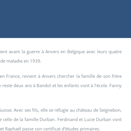
aient avant la guerre à Anvers en Belgique avec leurs quatre
 de maladie en 1939.
en France, revient à Anvers chercher la famille de son frère
 reste deux ans à Bandol et les enfants vont à l’école. Fanny
uisse. Avec ses fils, elle se réfugie au château de Seignebon,
e celle de la famille Durban. Ferdinand et Lucie Durban vont
 et Raphaël passe son certificat d’études primaires.