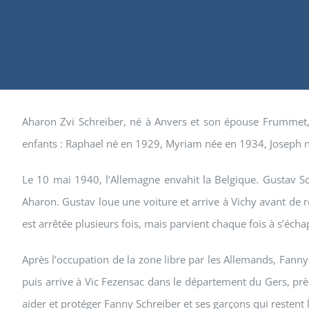
Aharon Zvi Schreiber, né à Anvers et son épouse Frummet, di
enfants : Raphael né en 1929, Myriam née en 1934, Joseph 
Le 10 mai 1940, l’Allemagne envahit la Belgique. Gustav Sch
Aharon. Gustav loue une voiture et arrive à Vichy avant de r
est arrêtée plusieurs fois, mais parvient chaque fois à s’écha
Après l’occupation de la zone libre par les Allemands, Fanny 
puis arrive à Vic Fezensac dans le département du Gers, prè
aider et protéger Fanny Schreiber et ses garçons qui restent l