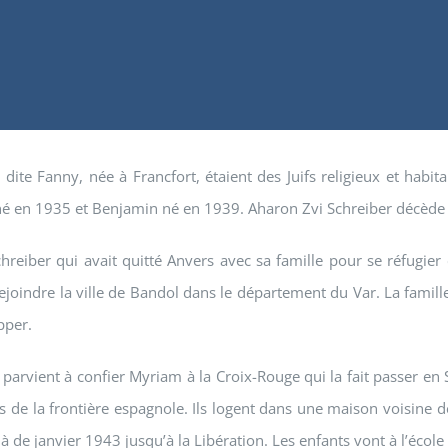
te Fanny, née à Francfort, étaient des Juifs religieux et habit
né en 1935 et Benjamin né en 1939. Aharon Zvi Schreiber décède
reiber qui avait quitté Anvers avec sa famille pour se réfugier 
ejoindre la ville de Bandol dans le département du Var. La famille
pper.
parvient à confier Myriam à la Croix-Rouge qui la fait passer en S
s de la frontière espagnole. Ils logent dans une maison voisine d
à de janvier 1943 jusqu’à la Libération. Les enfants vont à l’école