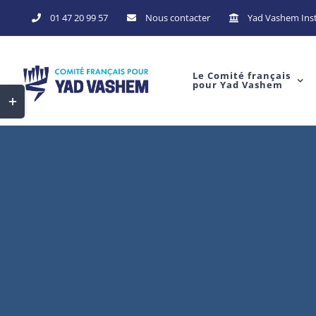
Skip
01 47 20 99 57
Nous contacter
Yad Vashem Inst
to
content
Le Comité français
pour Yad Vashem
Toggle
Sliding
Bar
Area