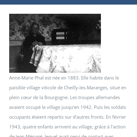
Anne-Marie Phal est née en 1883. Elle habite dans le
paisible village viticole de Cheilly-les-Maranges, situé en
plein cœur de la Bourgogne. Les troupes allemandes
avaient occupé le village jusqu’en 1942. Puis les soldats
occupants étaient repartis sur d’autres fronts. En février
1943, quatre enfants arrivent au village, grâce à l’action
de Jean Ménagé, lequel avait servi de contact avec