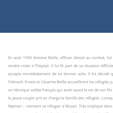
En août 1940 Antoine Beille, officier blessé au combat, fut 
rendre visite à l’hôpital. Il lui fit part de sa situation di
accepta immédiatement de lui donner asile. Il fut décidé qu
l’Hérault. Ernest et Césarine Beille accueillirent les réfugiés
un héroïque soldat français qui avait sauvé la vie de son fils
le jeune couple prit en charge la famille des réfugiés. Lors
Nejman – viennent se réfugier à Nissan. Très impliqué dans la