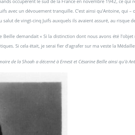
ands occupèrent le sud de la France en novembre 1942, ce qui ren
ifs avec un dévouement tranquille. C’est ainsi qu’Antoine, qui – o
alut de vingt-cinq Juifs auxquels ils avaient assuré, au risque de 
Beille demandait « Si la distinction dont nous avons été l’objet 
iques. Si cela était, je serai fier d’agrafer sur ma veste la Médaill
re de la Shoah a décerné à Ernest et Césarine Beille ainsi qu’à Anto