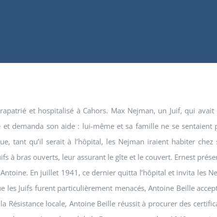
rapatrié et hospitalisé à Cahors. Max Nejman, un Juif, qui avait
fficile et demanda son aide : lui-même et sa famille ne se sentaien
e, tant qu’il serait à l’hôpital, les Nejman iraient habiter ch
 juifs à bras ouverts, leur assurant le gîte et le couvert. Ernest p
 Antoine. En juillet 1941, ce dernier quitta l’hôpital et invita l
que les Juifs furent particulièrement menacés, Antoine Beille acce
 Résistance locale, Antoine Beille réussit à procurer des certifi