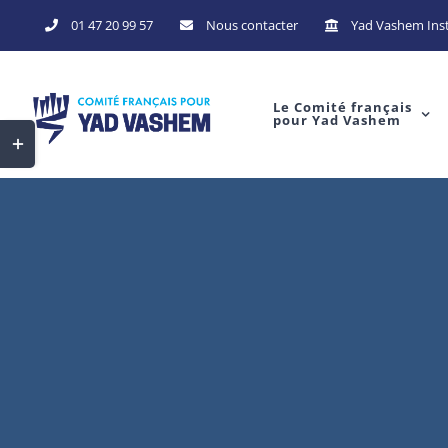
Skip
01 47 20 99 57
Nous contacter
Yad Vashem Inst
to
content
Le Comité français
pour Yad Vashem
Toggle
Sliding
Bar
Area