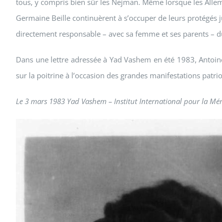
tous, y compris bien sûr les Nejman. Même lorsque les Allem
Germaine Beille continuèrent à s’occuper de leurs protégés ju
directement responsable – avec sa femme et ses parents – du s
Dans une lettre adressée à Yad Vashem en été 1983, Antoine 
sur la poitrine à l’occasion des grandes manifestations patriot
Le 3 mars 1983 Yad Vashem – Institut International pour la Mémoi