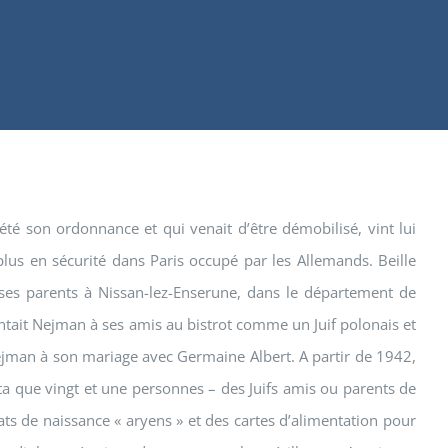
 été son ordonnance et qui venait d’être démobilisé, vint lui
t plus en sécurité dans Paris occupé par les Allemands. Beille
ez ses parents à Nissan-lez-Enserune, dans le département de
résentait Nejman à ses amis au bistrot comme un Juif polonais et
es Nejman à son mariage avec Germaine Albert. A partir de 1942,
pta que vingt et une personnes – des Juifs amis ou parents de
cats de naissance « aryens » et des cartes d’alimentation pour