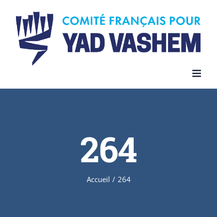
Skip
to
content
264
Accueil
/
264