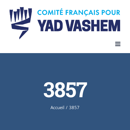
Skip
to
content
3857
Accueil
/
3857