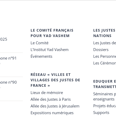
LE COMITÉ FRANÇAIS
LES JUSTES
POUR YAD VASHEM
NATIONS
2025
Le Comité
Les Justes d
L’Institut Yad Vashem
Dossiers
Événements
Les Personn
hone n°91
Les Cérémon
e
RÉSEAU « VILLES ET
VILLAGES DES JUSTES DE
EDUQUER 
hone n°90
FRANCE »
TRANSMET
e
Lieux de mémoire
Séminaires p
enseignants
Allée des Justes à Paris
Projets éduca
Allée des Justes à Jérusalem
Supports
Expositions numériques