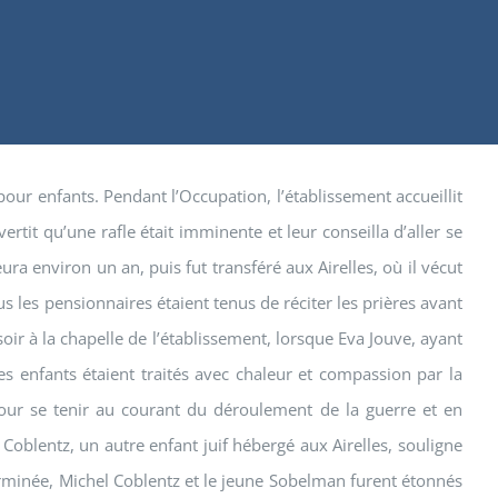
pour enfants. Pendant l’Occupation, l’établissement accueillit
rtit qu’une rafle était imminente et leur conseilla d’aller se
a environ un an, puis fut transféré aux Airelles, où il vécut
s les pensionnaires étaient tenus de réciter les prières avant
oir à la chapelle de l’établissement, lorsque Eva Jouve, ayant
 Les enfants étaient traités avec chaleur et compassion par la
pour se tenir au courant du déroulement de la guerre et en
 Coblentz, un autre enfant juif hébergé aux Airelles, souligne
terminée, Michel Coblentz et le jeune Sobelman furent étonnés