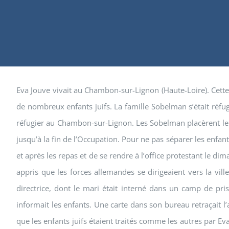
Eva Jouve vivait au Chambon-sur-Lignon (Haute-Loire). Cette p
de nombreux enfants juifs. La famille Sobelman s’était réfugi
réfugier au Chambon-sur-Lignon. Les Sobelman placèrent leur 
jusqu’à la fin de l’Occupation. Pour ne pas séparer les enfan
et après les repas et de se rendre à l’office protestant le d
appris que les forces allemandes se dirigeaient vers la ville
directrice, dont le mari était interné dans un camp de pr
informait les enfants. Une carte dans son bureau retraçait l’
que les enfants juifs étaient traités comme les autres par E