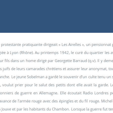
rotestante pratiquante dirigeait « Les Airelles », un pensionnat 
ée à Lyon (Rhône). Au printemps 1942, le curé du quartier les ave
fils dans un home dirigé par Georgette Barraud (q.v). Il y demeur
ts juifs de leurs camarades chrétiens et assurer leur anonymat, tou
imanche. Le jeune Sobelman a gardé le souvenir d’un culte tenu un s
, voulut prier pour le salut des petits dont elle avait la garde.
isonniers de guerre en Allemagne. Elle écoutait Radio Londres 
avance de l’armée rouge avec des épingles et du fil rouge. Michel
va Jouve et par les habitants du Chambon. Lorsque la guerre fut 