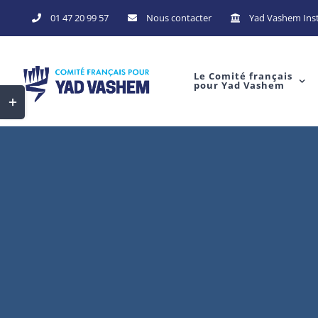
Skip
01 47 20 99 57
Nous contacter
Yad Vashem Inst
to
content
Le Comité français
pour Yad Vashem
Toggle
Sliding
Bar
Area