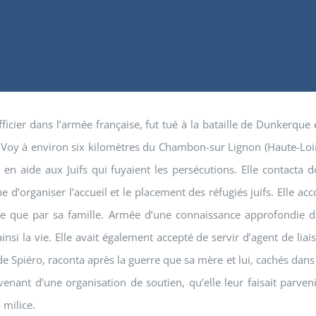
cier dans l’armée française, fut tué à la bataille de Dunkerque en
-Voy à environ six kilomètres du Chambon-sur Lignon (Haute-Loire
en aide aux Juifs qui fuyaient les persécutions. Elle contacta d
d’organiser l’accueil et le placement des réfugiés juifs. Elle ac
lle que par sa famille. Armée d’une connaissance approfondie d
insi la vie. Elle avait également accepté de servir d’agent de liai
iéro, raconta après la guerre que sa mère et lui, cachés dans la
ant d’une organisation de soutien, qu’elle leur faisait parvenir
 milice.