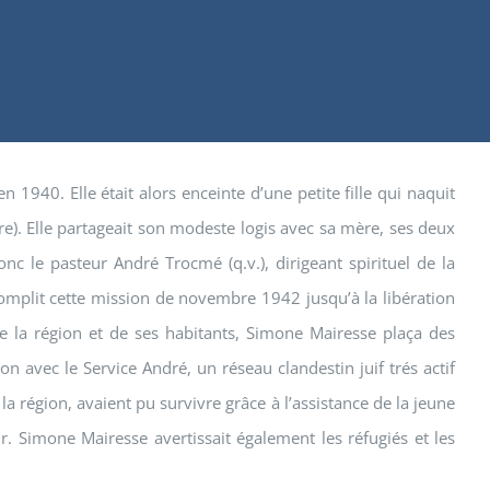
 1940. Elle était alors enceinte d’une petite fille qui naquit
). Elle partageait son modeste logis avec sa mère, ses deux
onc le pasteur André Trocmé (q.v.), dirigeant spirituel de la
complit cette mission de novembre 1942 jusqu’à la libération
e la région et de ses habitants, Simone Mairesse plaça des
son avec le Service André, un réseau clandestin juif trés actif
 région, avaient pu survivre grâce à l’assistance de la jeune
. Simone Mairesse avertissait également les réfugiés et les