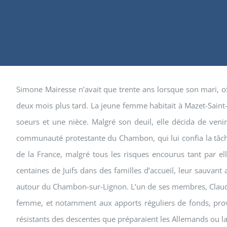
Simone Mairesse n’avait que trente ans lorsque son mari, offi
deux mois plus tard. La jeune femme habitait à Mazet-Saint
soeurs et une nièce. Malgré son deuil, elle décida de venir 
communauté protestante du Chambon, qui lui confia la tâche 
de la France, malgré tous les risques encourus tant par e
centaines de Juifs dans des familles d’accueil, leur sauvant a
autour du Chambon-sur-Lignon. L’un de ses membres, Claude Sp
femme, et notamment aux apports réguliers de fonds, proven
résistants des descentes que préparaient les Allemands ou la