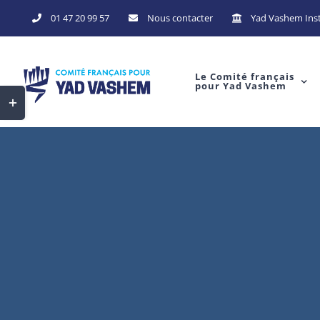
Skip
01 47 20 99 57
Nous contacter
Yad Vashem Inst
to
content
Le Comité français
pour Yad Vashem
Toggle
Sliding
Bar
Area