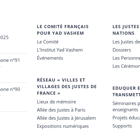
LE COMITÉ FRANÇAIS
LES JUSTES
POUR YAD VASHEM
NATIONS
2025
Le Comité
Les Justes d
L’Institut Yad Vashem
Dossiers
Événements
Les Personn
hone n°91
Les Cérémon
e
RÉSEAU « VILLES ET
VILLAGES DES JUSTES DE
EDUQUER 
hone n°90
FRANCE »
TRANSMET
e
Lieux de mémoire
Séminaires p
enseignants
Allée des Justes à Paris
Projets éduca
Allée des Justes à Jérusalem
Supports
Expositions numériques